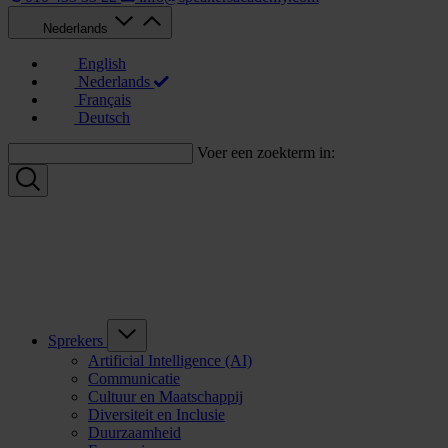
Nederlands
English
Nederlands
Français
Deutsch
Voer een zoekterm in:
Sprekers
Artificial Intelligence (AI)
Communicatie
Cultuur en Maatschappij
Diversiteit en Inclusie
Duurzaamheid