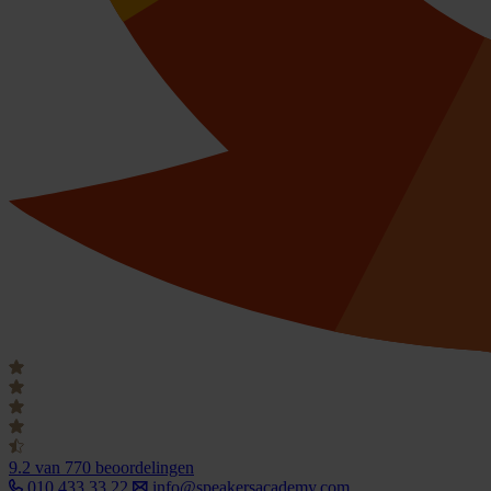
9.2
van 770 beoordelingen
010 433 33 22
info@speakersacademy.com