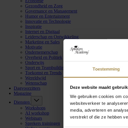
Economie
Gezondheid en Zorg
Governance en Management
Humor en Entertainment
Innovatie en Technologie
Inspiratie
Internet en Digitaal
Leiderschap en Ontwikkeling
Marketing en Sales
Motivatie
Ondernemerschap
Overheid en Politiek
Onderwijs
Sport en Teambuilding
Toestemming
Toekomst en Trends
Wereldwijd
Wetenschap
Deze website maakt gebruik
Dagvoorzitters
Magazine
We gebruiken cookies om cont
Diensten
websiteverkeer te analyseren
Workshops
media, adverteren en analys
AI workshop
verstrekt of die ze hebben v
Webinars
Sprekers trainingen