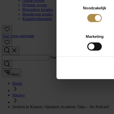
Online events
Toestemmingsselectie
Hybride events
Noodzakelijk
Bijzondere locaties
Boardroom sessies
Klankbordgesprek
Start jouw aanvraag
Marketing
Voer een zoekterm in:
Menu
Home
Nieuws
Denken in Kansen | Speakers Academy Talks – De Podcast!