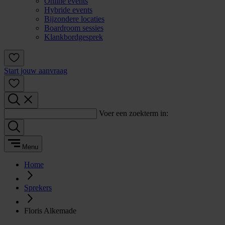
Online events
Hybride events
Bijzondere locaties
Boardroom sessies
Klankbordgesprek
Start jouw aanvraag
Voer een zoekterm in:
Menu
Home
Sprekers
Floris Alkemade