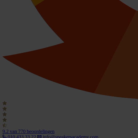
9.2
van 770 beoordelingen
010 433 33 22
info@speakersacademy.com