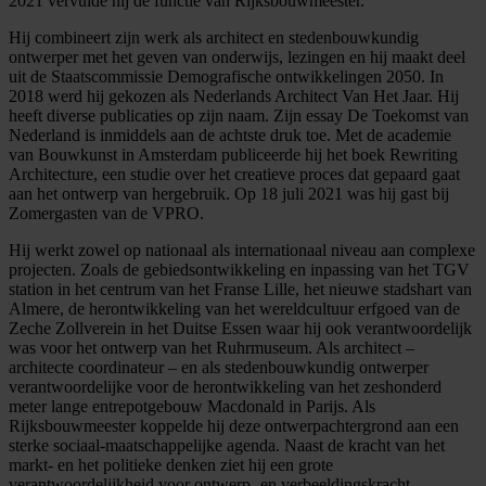
2021 vervulde hij de functie van Rijksbouwmeester.
Hij combineert zijn werk als architect en stedenbouwkundig
ontwerper met het geven van onderwijs, lezingen en hij maakt deel
uit de Staatscommissie Demografische ontwikkelingen 2050. In
2018 werd hij gekozen als Nederlands Architect Van Het Jaar. Hij
heeft diverse publicaties op zijn naam. Zijn essay De Toekomst van
Nederland is inmiddels aan de achtste druk toe. Met de academie
van Bouwkunst in Amsterdam publiceerde hij het boek Rewriting
Architecture, een studie over het creatieve proces dat gepaard gaat
aan het ontwerp van hergebruik. Op 18 juli 2021 was hij gast bij
Zomergasten van de VPRO.
Hij werkt zowel op nationaal als internationaal niveau aan complexe
projecten. Zoals de gebiedsontwikkeling en inpassing van het TGV
station in het centrum van het Franse Lille, het nieuwe stadshart van
Almere, de herontwikkeling van het wereldcultuur erfgoed van de
Zeche Zollverein in het Duitse Essen waar hij ook verantwoordelijk
was voor het ontwerp van het Ruhrmuseum. Als architect –
architecte coordinateur – en als stedenbouwkundig ontwerper
verantwoordelijke voor de herontwikkeling van het zeshonderd
meter lange entrepotgebouw Macdonald in Parijs. Als
Rijksbouwmeester koppelde hij deze ontwerpachtergrond aan een
sterke sociaal-maatschappelijke agenda. Naast de kracht van het
markt- en het politieke denken ziet hij een grote
verantwoordelijkheid voor ontwerp- en verbeeldingskracht.