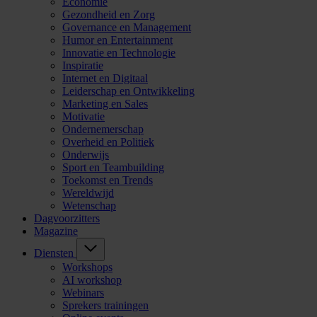
Economie
Gezondheid en Zorg
Governance en Management
Humor en Entertainment
Innovatie en Technologie
Inspiratie
Internet en Digitaal
Leiderschap en Ontwikkeling
Marketing en Sales
Motivatie
Ondernemerschap
Overheid en Politiek
Onderwijs
Sport en Teambuilding
Toekomst en Trends
Wereldwijd
Wetenschap
Dagvoorzitters
Magazine
Diensten
Workshops
AI workshop
Webinars
Sprekers trainingen