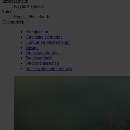
Inzetbaarheid:
Keynote spreker
Talen:
Engels, Nederlands
Categorieën:
Architectuur
Circulaire economie
Cultuur en Maatschappij
Design
Duurzaam bouwen
Duurzaamheid
Ondernemerschap
Succesvolle ondernemers