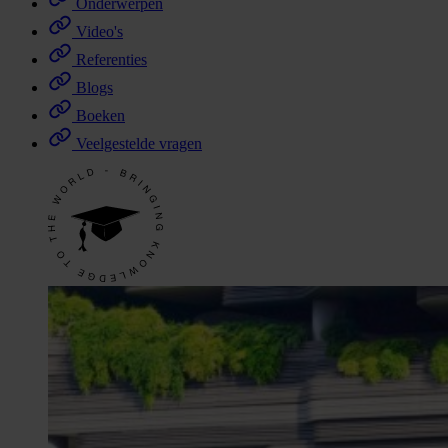
Onderwerpen
Video's
Referenties
Blogs
Boeken
Veelgestelde vragen