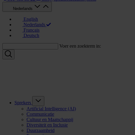
Nederlands
English
Nederlands
Français
Deutsch
Voer een zoekterm in:
Sprekers
Artificial Intelligence (AI)
Communicatie
Cultuur en Maatschappij
Diversiteit en Inclusie
Duurzaamheid