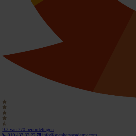
9.2
van 770 beoordelingen
010 433 33 22
info@speakersacademy.com