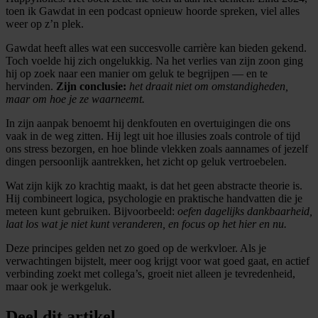
toen ik Gawdat in een podcast opnieuw hoorde spreken, viel alles
weer op z’n plek.
Gawdat heeft alles wat een succesvolle carrière kan bieden gekend.
Toch voelde hij zich ongelukkig. Na het verlies van zijn zoon ging
hij op zoek naar een manier om geluk te begrijpen — en te
hervinden.
Zijn conclusie:
het draait niet om omstandigheden,
maar om hoe je ze waarneemt.
In zijn aanpak benoemt hij denkfouten en overtuigingen die ons
vaak in de weg zitten. Hij legt uit hoe illusies zoals controle of tijd
ons stress bezorgen, en hoe blinde vlekken zoals aannames of jezelf
dingen persoonlijk aantrekken, het zicht op geluk vertroebelen.
Wat zijn kijk zo krachtig maakt, is dat het geen abstracte theorie is.
Hij combineert logica, psychologie en praktische handvatten die je
meteen kunt gebruiken. Bijvoorbeeld:
oefen dagelijks dankbaarheid,
laat los wat je niet kunt veranderen, en focus op het hier en nu.
Deze principes gelden net zo goed op de werkvloer. Als je
verwachtingen bijstelt, meer oog krijgt voor wat goed gaat, en actief
verbinding zoekt met collega’s, groeit niet alleen je tevredenheid,
maar ook je werkgeluk.
Deel dit artikel