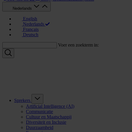
Nederlands
English
Nederlands
Français
Deutsch
Voer een zoekterm in:
Sprekers
Artificial Intelligence (AI)
Communicatie
Cultuur en Maatschappij
Diversiteit en Inclusie
Duurzaamheid