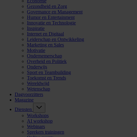
Economie
Gezondheid en Zorg
Governance en Management
Humor en Entertainment
Innovatie en Technologie
Inspiratie
Internet en Digitaal
Leiderschap en Ontwikkeling
Marketing en Sales
Motivatie
Ondernemerschap
Overheid en Politiek
Onderwijs
Sport en Teambuilding
Toekomst en Trends
Wereldwijd
Wetenschap
Dagvoorzitters
Magazine
Diensten
Workshops
AI workshop
Webinars
Sprekers trainingen