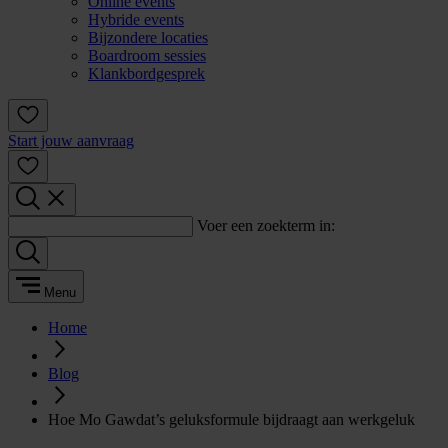
Online events
Hybride events
Bijzondere locaties
Boardroom sessies
Klankbordgesprek
Start jouw aanvraag
Voer een zoekterm in:
Menu
Home
Blog
Hoe Mo Gawdat’s geluksformule bijdraagt aan werkgeluk