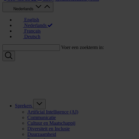
Nederlands
English
Nederlands
Français
Deutsch
Voer een zoekterm in:
Sprekers
Artificial Intelligence (AI)
Communicatie
Cultuur en Maatschappij
Diversiteit en Inclusie
Duurzaamheid