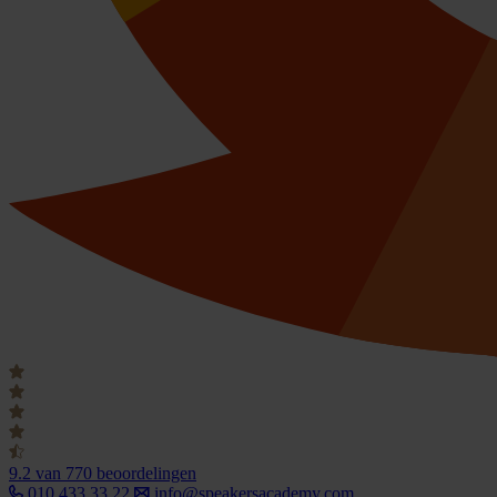
9.2
van 770 beoordelingen
010 433 33 22
info@speakersacademy.com