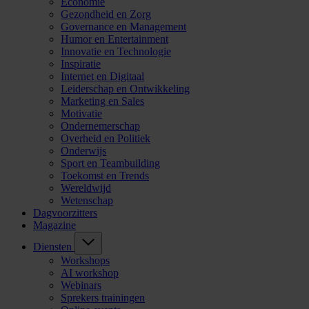
Economie
Gezondheid en Zorg
Governance en Management
Humor en Entertainment
Innovatie en Technologie
Inspiratie
Internet en Digitaal
Leiderschap en Ontwikkeling
Marketing en Sales
Motivatie
Ondernemerschap
Overheid en Politiek
Onderwijs
Sport en Teambuilding
Toekomst en Trends
Wereldwijd
Wetenschap
Dagvoorzitters
Magazine
Diensten
Workshops
AI workshop
Webinars
Sprekers trainingen