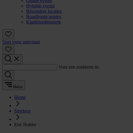
Online events
Hybride events
Bijzondere locaties
Boardroom sessies
Klankbordgesprek
Start jouw aanvraag
Voer een zoekterm in:
Menu
Home
Sprekers
Eric Hubler