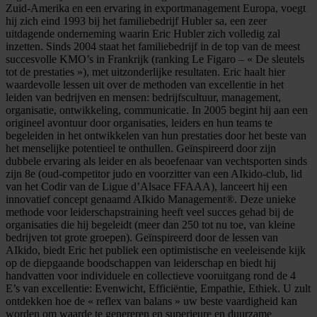
Zuid-Amerika en een ervaring in exportmanagement Europa, voegt
hij zich eind 1993 bij het familiebedrijf Hubler sa, een zeer
uitdagende onderneming waarin Eric Hubler zich volledig zal
inzetten. Sinds 2004 staat het familiebedrijf in de top van de meest
succesvolle KMO’s in Frankrijk (ranking Le Figaro – « De sleutels
tot de prestaties »), met uitzonderlijke resultaten. Eric haalt hier
waardevolle lessen uit over de methoden van excellentie in het
leiden van bedrijven en mensen: bedrijfscultuur, management,
organisatie, ontwikkeling, communicatie. In 2005 begint hij aan een
origineel avontuur door organisaties, leiders en hun teams te
begeleiden in het ontwikkelen van hun prestaties door het beste van
het menselijke potentieel te onthullen. Geïnspireerd door zijn
dubbele ervaring als leider en als beoefenaar van vechtsporten sinds
zijn 8e (oud-competitor judo en voorzitter van een AIkido-club, lid
van het Codir van de Ligue d’Alsace FFAAA), lanceert hij een
innovatief concept genaamd AIkido Management®. Deze unieke
methode voor leiderschapstraining heeft veel succes gehad bij de
organisaties die hij begeleidt (meer dan 250 tot nu toe, van kleine
bedrijven tot grote groepen). Geïnspireerd door de lessen van
AIkido, biedt Eric het publiek een optimistische en veeleisende kijk
op de diepgaande boodschappen van leiderschap en biedt hij
handvatten voor individuele en collectieve vooruitgang rond de 4
E’s van excellentie: Evenwicht, Efficiëntie, Empathie, Ethiek. U zult
ontdekken hoe de « reflex van balans » uw beste vaardigheid kan
worden om waarde te genereren en superieure en duurzame