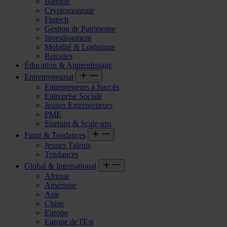
Banque
Cryptomonnaie
Fintech
Gestion de Patrimoine
Investissement
Mobilité & Logistique
Retraites
Éducation & Apprentissage
Entrepreneuriat
Entrepreneurs à Succès
Entreprise Sociale
Jeunes Entrepreneurs
PME
Startups & Scale-ups
Futur & Tendances
Jeunes Talents
Tendances
Global & International
Afrique
Amérique
Asie
Chine
Europe
Europe de l'Est