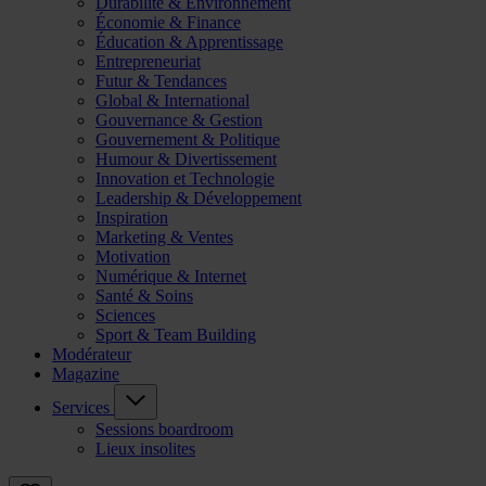
Durabilité & Environnement
Économie & Finance
Éducation & Apprentissage
Entrepreneuriat
Futur & Tendances
Global & International
Gouvernance & Gestion
Gouvernement & Politique
Humour & Divertissement
Innovation et Technologie
Leadership & Développement
Inspiration
Marketing & Ventes
Motivation
Numérique & Internet
Santé & Soins
Sciences
Sport & Team Building
Modérateur
Magazine
Services
Sessions boardroom
Lieux insolites