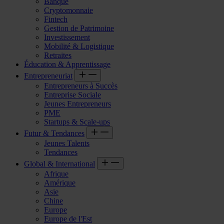
Banque
Cryptomonnaie
Fintech
Gestion de Patrimoine
Investissement
Mobilité & Logistique
Retraites
Éducation & Apprentissage
Entrepreneuriat
Entrepreneurs à Succès
Entreprise Sociale
Jeunes Entrepreneurs
PME
Startups & Scale-ups
Futur & Tendances
Jeunes Talents
Tendances
Global & International
Afrique
Amérique
Asie
Chine
Europe
Europe de l'Est