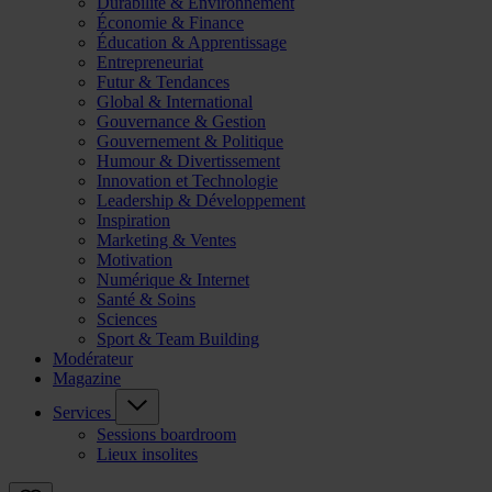
Durabilité & Environnement
Économie & Finance
Éducation & Apprentissage
Entrepreneuriat
Futur & Tendances
Global & International
Gouvernance & Gestion
Gouvernement & Politique
Humour & Divertissement
Innovation et Technologie
Leadership & Développement
Inspiration
Marketing & Ventes
Motivation
Numérique & Internet
Santé & Soins
Sciences
Sport & Team Building
Modérateur
Magazine
Services
Sessions boardroom
Lieux insolites