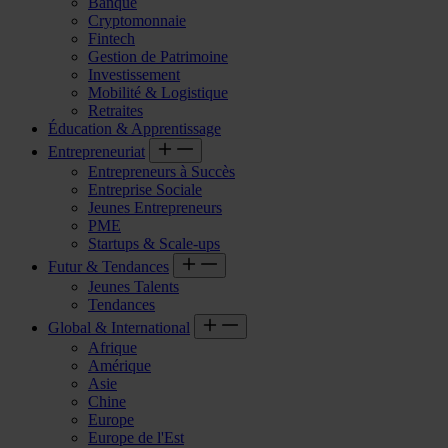
Banque
Cryptomonnaie
Fintech
Gestion de Patrimoine
Investissement
Mobilité & Logistique
Retraites
Éducation & Apprentissage
Entrepreneuriat
Entrepreneurs à Succès
Entreprise Sociale
Jeunes Entrepreneurs
PME
Startups & Scale-ups
Futur & Tendances
Jeunes Talents
Tendances
Global & International
Afrique
Amérique
Asie
Chine
Europe
Europe de l'Est