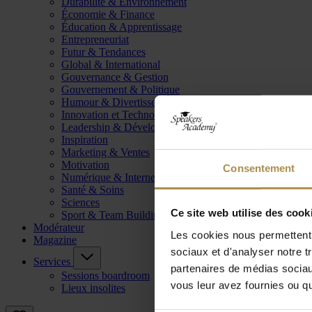
Durabilité & Environnement
Économie & Finance
Éducation & Apprentissage
Entrepreneuriat
Futur & Tendances
Global & International
Gouvernance & Gestion
Gouvernement & Politique
Humour & Divertissement
Innovation et Technologie
Leadership & Développement
Inspiration
Marketing & Ventes
Motivation
Consentement
Numérique & Internet
Santé & Soins
Sciences
Ce site web utilise des cook
Sport & Team Building
Modérateur
Les cookies nous permettent d
Magazine
sociaux et d'analyser notre t
Services
partenaires de médias sociaux
Sessions boardroom
vous leur avez fournies ou qu'
Lieux insolites