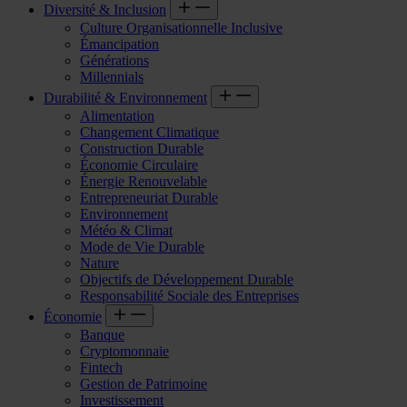
Diversité & Inclusion
Culture Organisationnelle Inclusive
Émancipation
Générations
Millennials
Durabilité & Environnement
Alimentation
Changement Climatique
Construction Durable
Économie Circulaire
Énergie Renouvelable
Entrepreneuriat Durable
Environnement
Météo & Climat
Mode de Vie Durable
Nature
Objectifs de Développement Durable
Responsabilité Sociale des Entreprises
Économie
Banque
Cryptomonnaie
Fintech
Gestion de Patrimoine
Investissement