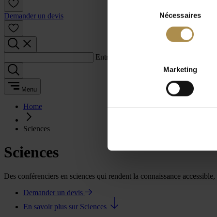
Sélection
Nécessaires
du
Demander un devis
consentement
Entrez un terme de recherche :
Marketing
Menu
Home
Sciences
Sciences
Des conférenciers en sciences qui rendent la connaissance accessible, c
Demander un devis
En savoir plus sur Sciences