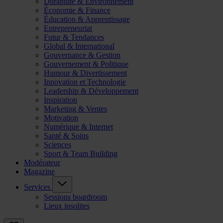
Durabilité & Environnement
Économie & Finance
Éducation & Apprentissage
Entrepreneuriat
Futur & Tendances
Global & International
Gouvernance & Gestion
Gouvernement & Politique
Humour & Divertissement
Innovation et Technologie
Leadership & Développement
Inspiration
Marketing & Ventes
Motivation
Numérique & Internet
Santé & Soins
Sciences
Sport & Team Building
Modérateur
Magazine
Services
Sessions boardroom
Lieux insolites