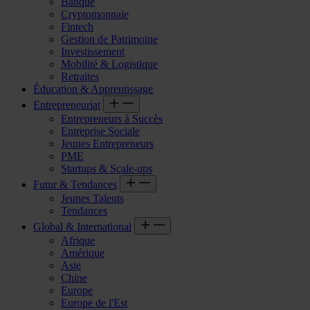
Banque
Cryptomonnaie
Fintech
Gestion de Patrimoine
Investissement
Mobilité & Logistique
Retraites
Éducation & Apprentissage
Entrepreneuriat
Entrepreneurs à Succès
Entreprise Sociale
Jeunes Entrepreneurs
PME
Startups & Scale-ups
Futur & Tendances
Jeunes Talents
Tendances
Global & International
Afrique
Amérique
Asie
Chine
Europe
Europe de l'Est