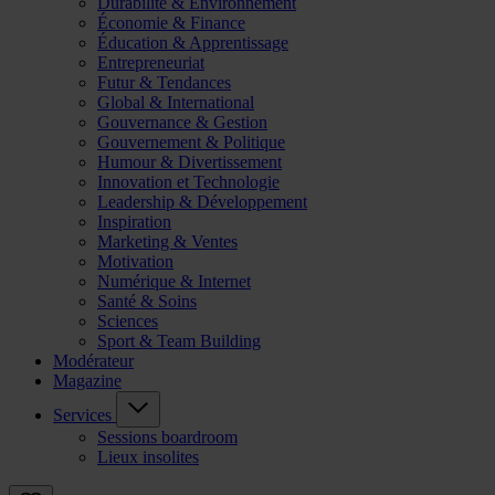
Durabilité & Environnement
Économie & Finance
Éducation & Apprentissage
Entrepreneuriat
Futur & Tendances
Global & International
Gouvernance & Gestion
Gouvernement & Politique
Humour & Divertissement
Innovation et Technologie
Leadership & Développement
Inspiration
Marketing & Ventes
Motivation
Numérique & Internet
Santé & Soins
Sciences
Sport & Team Building
Modérateur
Magazine
Services
Sessions boardroom
Lieux insolites