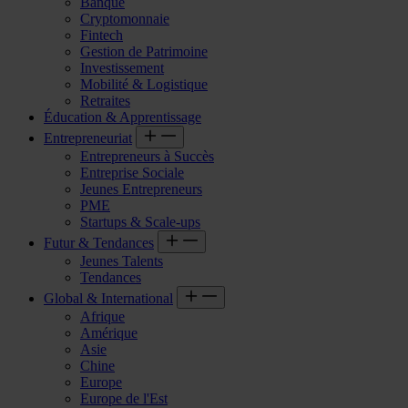
Banque
Cryptomonnaie
Fintech
Gestion de Patrimoine
Investissement
Mobilité & Logistique
Retraites
Éducation & Apprentissage
Entrepreneuriat
Entrepreneurs à Succès
Entreprise Sociale
Jeunes Entrepreneurs
PME
Startups & Scale-ups
Futur & Tendances
Jeunes Talents
Tendances
Global & International
Afrique
Amérique
Asie
Chine
Europe
Europe de l'Est