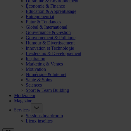
Durabilité & Environnement
Économie & Finance
Éducation & Apprentissage
Entrepreneuriat
Futur & Tendances
Global & International
Gouvernance & Gestion
Gouvernement & Politique
Humour & Divertissement
Innovation et Technologie
Leadership & Développement
Inspiration
Marketing & Ventes
Motivation
Numérique & Internet
Santé & Soins
Sciences
Sport & Team Building
Modérateur
Magazine
Services
Sessions boardroom
Lieux insolites