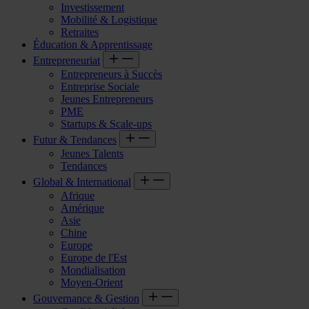
Investissement
Mobilité & Logistique
Retraites
Éducation & Apprentissage
Entrepreneuriat
Entrepreneurs à Succès
Entreprise Sociale
Jeunes Entrepreneurs
PME
Startups & Scale-ups
Futur & Tendances
Jeunes Talents
Tendances
Global & International
Afrique
Amérique
Asie
Chine
Europe
Europe de l'Est
Mondialisation
Moyen-Orient
Gouvernance & Gestion