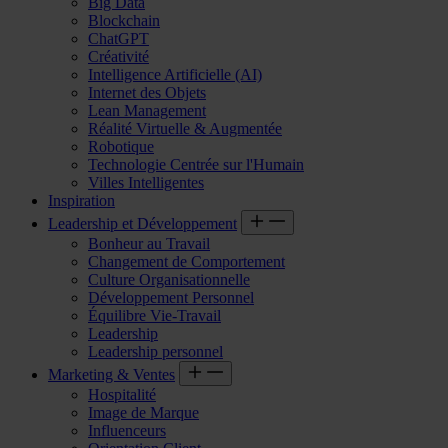
Big Data
Blockchain
ChatGPT
Créativité
Intelligence Artificielle (AI)
Internet des Objets
Lean Management
Réalité Virtuelle & Augmentée
Robotique
Technologie Centrée sur l'Humain
Villes Intelligentes
Inspiration
Leadership et Développement
Bonheur au Travail
Changement de Comportement
Culture Organisationnelle
Développement Personnel
Équilibre Vie-Travail
Leadership
Leadership personnel
Marketing & Ventes
Hospitalité
Image de Marque
Influenceurs