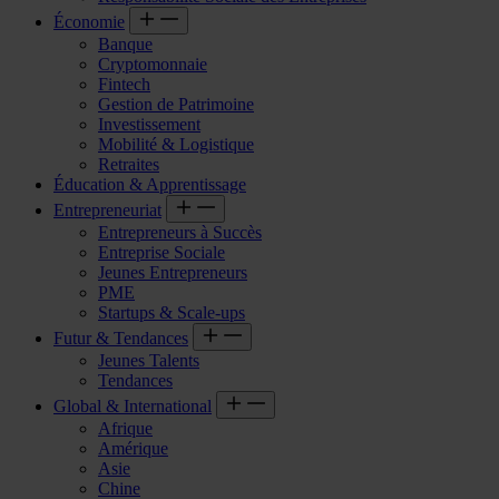
Économie
Banque
Cryptomonnaie
Fintech
Gestion de Patrimoine
Investissement
Mobilité & Logistique
Retraites
Éducation & Apprentissage
Entrepreneuriat
Entrepreneurs à Succès
Entreprise Sociale
Jeunes Entrepreneurs
PME
Startups & Scale-ups
Futur & Tendances
Jeunes Talents
Tendances
Global & International
Afrique
Amérique
Asie
Chine