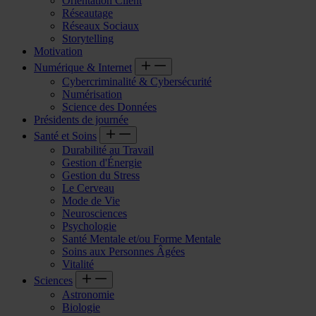
Orientation Client
Réseautage
Réseaux Sociaux
Storytelling
Motivation
Numérique & Internet
Cybercriminalité & Cybersécurité
Numérisation
Science des Données
Présidents de journée
Santé et Soins
Durabilité au Travail
Gestion d'Énergie
Gestion du Stress
Le Cerveau
Mode de Vie
Neurosciences
Psychologie
Santé Mentale et/ou Forme Mentale
Soins aux Personnes Âgées
Vitalité
Sciences
Astronomie
Biologie