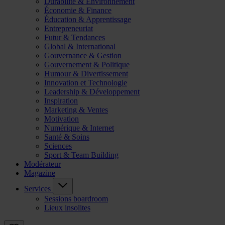
Durabilité & Environnement
Économie & Finance
Éducation & Apprentissage
Entrepreneuriat
Futur & Tendances
Global & International
Gouvernance & Gestion
Gouvernement & Politique
Humour & Divertissement
Innovation et Technologie
Leadership & Développement
Inspiration
Marketing & Ventes
Motivation
Numérique & Internet
Santé & Soins
Sciences
Sport & Team Building
Modérateur
Magazine
Services
Sessions boardroom
Lieux insolites