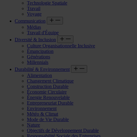
Technologie Spatiale
Travail
Voyage
Communication
Médias
Travail d'Équipe
Diversité & Inclusion
Culture Organisationnelle Inclusive
Émancipation
Générations
Millennials
Durabilité & Environnement
Alimentation
Changement Climatique
Construction Durable
Économie Circulaire
Énergie Renouvelable
Entrepreneuriat Durable
Environnement
Météo & Climat
Mode de Vie Durable
Nature
Objectifs de Développement Durable
Responsabilité Sociale des Entreprises