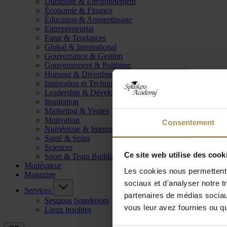
Durabilité & Environnement
Économie & Finance
Éducation & Apprentissage
Entrepreneuriat
Futur & Tendances
Global & International
Gouvernance & Gestion
Gouvernement & Politique
Humour & Divertissement
Innovation et Technologie
Leadership & Développement
Inspiration
Marketing & Ventes
Motivation
Consentement
Numérique & Internet
Santé & Soins
Sciences
Ce site web utilise des cook
Sport & Team Building
Modérateur
Les cookies nous permettent d
Magazine
sociaux et d'analyser notre t
Services
partenaires de médias sociaux
Sessions boardroom
vous leur avez fournies ou qu'
Lieux insolites