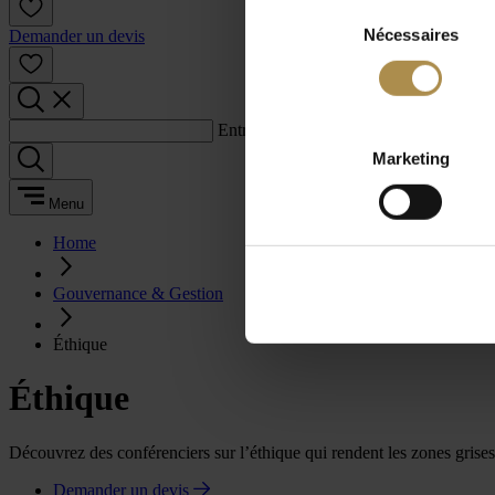
Sélection
Nécessaires
du
Demander un devis
consentement
Entrez un terme de recherche :
Marketing
Menu
Home
Gouvernance & Gestion
Éthique
Éthique
Découvrez des conférenciers sur l’éthique qui rendent les zones grises 
Demander un devis