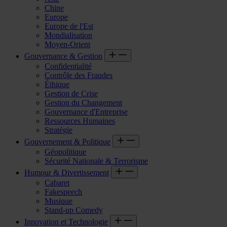
Chine
Europe
Europe de l'Est
Mondialisation
Moyen-Orient
Gouvernance & Gestion
Confidentialité
Contrôle des Fraudes
Éthique
Gestion de Crise
Gestion du Changement
Gouvernance d'Entreprise
Ressources Humaines
Stratégie
Gouvernement & Politique
Géopolitique
Sécurité Nationale & Terrorisme
Humour & Divertissement
Cabaret
Fakespeech
Musique
Stand-up Comedy
Innovation et Technologie