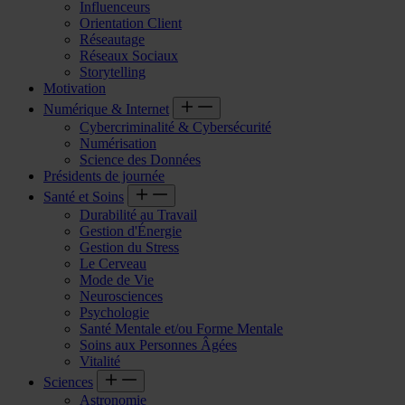
Influenceurs
Orientation Client
Réseautage
Réseaux Sociaux
Storytelling
Motivation
Numérique & Internet
Cybercriminalité & Cybersécurité
Numérisation
Science des Données
Présidents de journée
Santé et Soins
Durabilité au Travail
Gestion d'Énergie
Gestion du Stress
Le Cerveau
Mode de Vie
Neurosciences
Psychologie
Santé Mentale et/ou Forme Mentale
Soins aux Personnes Âgées
Vitalité
Sciences
Astronomie