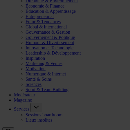
Durabilité & Environnement
Économie & Finance
Éducation & Apprentissage
Entrepreneuriat
Futur & Tendances
Global & International
Gouvernance & Gestion
Gouvernement & Politique
Humour & Divertissement
Innovation et Technologie
Leadership & Développement
Inspiration
Marketing & Ventes
Motivation
Numérique & Internet
Santé & Soins
Sciences
Sport & Team Building
Modérateur
Magazine
Services
Sessions boardroom
Lieux insolites