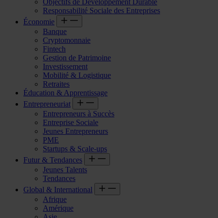
Objectifs de Développement Durable
Responsabilité Sociale des Entreprises
Économie
Banque
Cryptomonnaie
Fintech
Gestion de Patrimoine
Investissement
Mobilité & Logistique
Retraites
Éducation & Apprentissage
Entrepreneuriat
Entrepreneurs à Succès
Entreprise Sociale
Jeunes Entrepreneurs
PME
Startups & Scale-ups
Futur & Tendances
Jeunes Talents
Tendances
Global & International
Afrique
Amérique
Asie