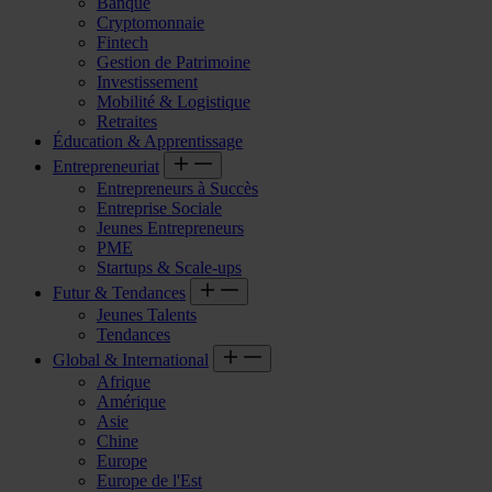
Banque
Cryptomonnaie
Fintech
Gestion de Patrimoine
Investissement
Mobilité & Logistique
Retraites
Éducation & Apprentissage
Entrepreneuriat
Entrepreneurs à Succès
Entreprise Sociale
Jeunes Entrepreneurs
PME
Startups & Scale-ups
Futur & Tendances
Jeunes Talents
Tendances
Global & International
Afrique
Amérique
Asie
Chine
Europe
Europe de l'Est