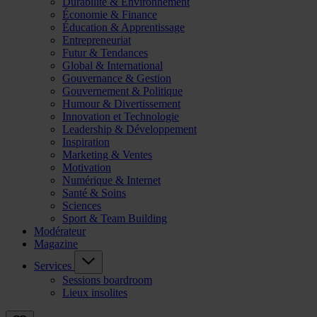
Durabilité & Environnement
Économie & Finance
Éducation & Apprentissage
Entrepreneuriat
Futur & Tendances
Global & International
Gouvernance & Gestion
Gouvernement & Politique
Humour & Divertissement
Innovation et Technologie
Leadership & Développement
Inspiration
Marketing & Ventes
Motivation
Numérique & Internet
Santé & Soins
Sciences
Sport & Team Building
Modérateur
Magazine
Services
Sessions boardroom
Lieux insolites