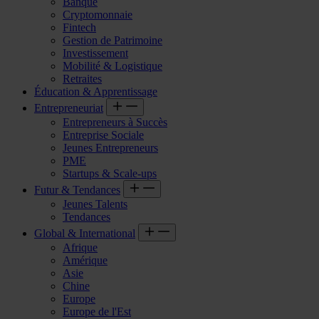
Banque
Cryptomonnaie
Fintech
Gestion de Patrimoine
Investissement
Mobilité & Logistique
Retraites
Éducation & Apprentissage
Entrepreneuriat
Entrepreneurs à Succès
Entreprise Sociale
Jeunes Entrepreneurs
PME
Startups & Scale-ups
Futur & Tendances
Jeunes Talents
Tendances
Global & International
Afrique
Amérique
Asie
Chine
Europe
Europe de l'Est