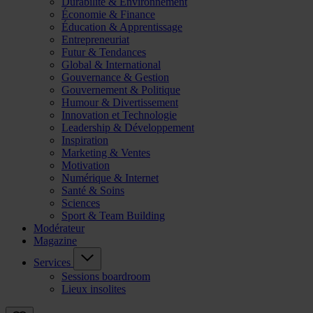
Durabilité & Environnement
Économie & Finance
Éducation & Apprentissage
Entrepreneuriat
Futur & Tendances
Global & International
Gouvernance & Gestion
Gouvernement & Politique
Humour & Divertissement
Innovation et Technologie
Leadership & Développement
Inspiration
Marketing & Ventes
Motivation
Numérique & Internet
Santé & Soins
Sciences
Sport & Team Building
Modérateur
Magazine
Services
Sessions boardroom
Lieux insolites