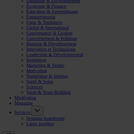
Durabilité & Environnement
Économie & Finance
Éducation & Apprentissage
Entrepreneuriat
Futur & Tendances
Global & International
Gouvernance & Gestion
Gouvernement & Politique
Humour & Divertissement
Innovation et Technologie
Leadership & Développement
Inspiration
Marketing & Ventes
Motivation
Numérique & Internet
Santé & Soins
Sciences
Sport & Team Building
Modérateur
Magazine
Services
Sessions boardroom
Lieux insolites