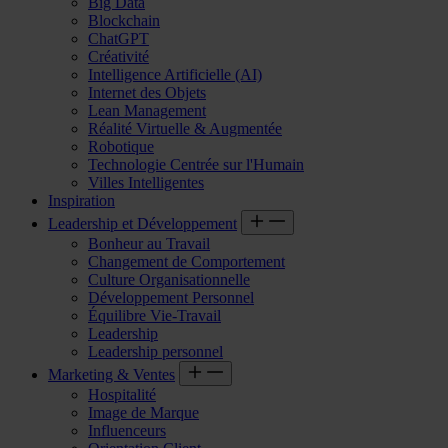
Big Data
Blockchain
ChatGPT
Créativité
Intelligence Artificielle (AI)
Internet des Objets
Lean Management
Réalité Virtuelle & Augmentée
Robotique
Technologie Centrée sur l'Humain
Villes Intelligentes
Inspiration
Leadership et Développement
Bonheur au Travail
Changement de Comportement
Culture Organisationnelle
Développement Personnel
Équilibre Vie-Travail
Leadership
Leadership personnel
Marketing & Ventes
Hospitalité
Image de Marque
Influenceurs