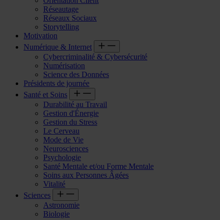
Orientation Client
Réseautage
Réseaux Sociaux
Storytelling
Motivation
Numérique & Internet
Cybercriminalité & Cybersécurité
Numérisation
Science des Données
Présidents de journée
Santé et Soins
Durabilité au Travail
Gestion d'Énergie
Gestion du Stress
Le Cerveau
Mode de Vie
Neurosciences
Psychologie
Santé Mentale et/ou Forme Mentale
Soins aux Personnes Âgées
Vitalité
Sciences
Astronomie
Biologie