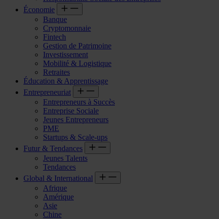
Économie
Banque
Cryptomonnaie
Fintech
Gestion de Patrimoine
Investissement
Mobilité & Logistique
Retraites
Éducation & Apprentissage
Entrepreneuriat
Entrepreneurs à Succès
Entreprise Sociale
Jeunes Entrepreneurs
PME
Startups & Scale-ups
Futur & Tendances
Jeunes Talents
Tendances
Global & International
Afrique
Amérique
Asie
Chine