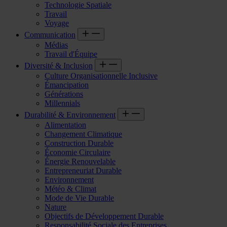
Technologie Spatiale
Travail
Voyage
Communication
Médias
Travail d'Équipe
Diversité & Inclusion
Culture Organisationnelle Inclusive
Émancipation
Générations
Millennials
Durabilité & Environnement
Alimentation
Changement Climatique
Construction Durable
Économie Circulaire
Énergie Renouvelable
Entrepreneuriat Durable
Environnement
Météo & Climat
Mode de Vie Durable
Nature
Objectifs de Développement Durable
Responsabilité Sociale des Entreprises