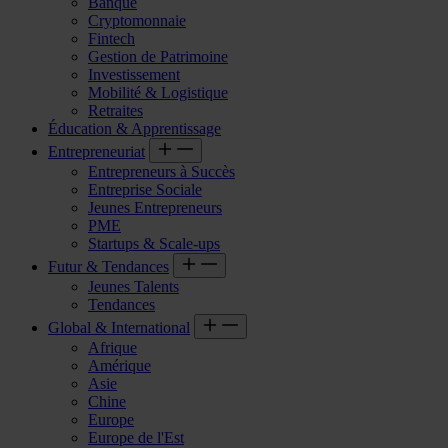
Banque
Cryptomonnaie
Fintech
Gestion de Patrimoine
Investissement
Mobilité & Logistique
Retraites
Éducation & Apprentissage
Entrepreneuriat
Entrepreneurs à Succès
Entreprise Sociale
Jeunes Entrepreneurs
PME
Startups & Scale-ups
Futur & Tendances
Jeunes Talents
Tendances
Global & International
Afrique
Amérique
Asie
Chine
Europe
Europe de l'Est