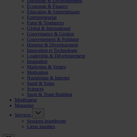
Durabilité & Environnement
Économie & Finance
Éducation & Apprentissage
Entrepreneuriat
Futur & Tendances
Global & International
Gouvernance & Gestion
Gouvernement & Politique
Humour & Divertissement
Innovation et Technologie
Leadership & Développement
Inspiration
Marketing & Ventes
Motivation
Numérique & Internet
Santé & Soins
Sciences
Sport & Team Building
Modérateur
Magazine
Services
Sessions boardroom
Lieux insolites