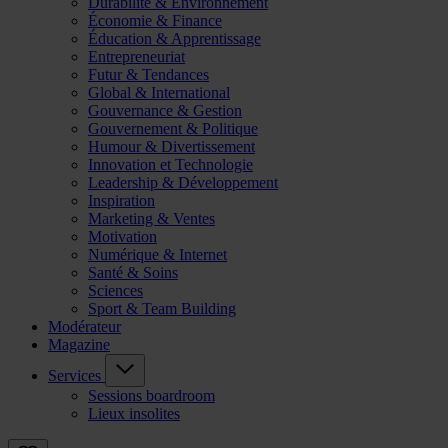
Durabilité & Environnement
Économie & Finance
Éducation & Apprentissage
Entrepreneuriat
Futur & Tendances
Global & International
Gouvernance & Gestion
Gouvernement & Politique
Humour & Divertissement
Innovation et Technologie
Leadership & Développement
Inspiration
Marketing & Ventes
Motivation
Numérique & Internet
Santé & Soins
Sciences
Sport & Team Building
Modérateur
Magazine
Services
Sessions boardroom
Lieux insolites