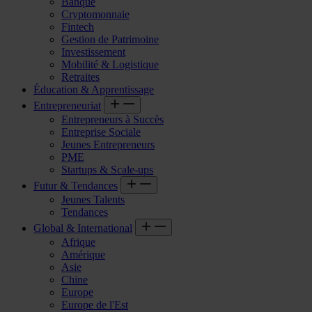
Banque
Cryptomonnaie
Fintech
Gestion de Patrimoine
Investissement
Mobilité & Logistique
Retraites
Éducation & Apprentissage
Entrepreneuriat
Entrepreneurs à Succès
Entreprise Sociale
Jeunes Entrepreneurs
PME
Startups & Scale-ups
Futur & Tendances
Jeunes Talents
Tendances
Global & International
Afrique
Amérique
Asie
Chine
Europe
Europe de l'Est