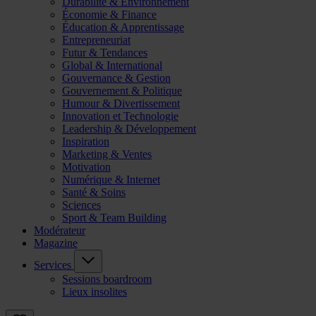
Durabilité & Environnement
Économie & Finance
Éducation & Apprentissage
Entrepreneuriat
Futur & Tendances
Global & International
Gouvernance & Gestion
Gouvernement & Politique
Humour & Divertissement
Innovation et Technologie
Leadership & Développement
Inspiration
Marketing & Ventes
Motivation
Numérique & Internet
Santé & Soins
Sciences
Sport & Team Building
Modérateur
Magazine
Services
Sessions boardroom
Lieux insolites