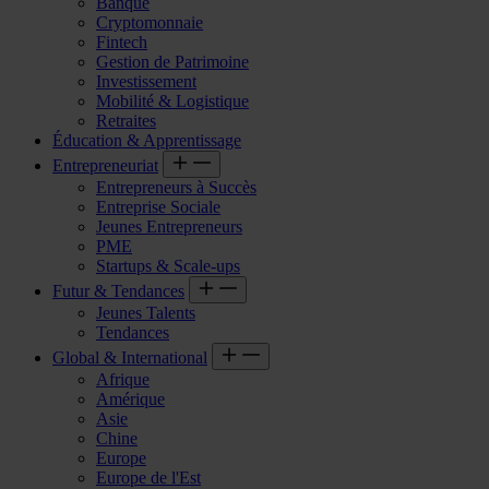
Banque
Cryptomonnaie
Fintech
Gestion de Patrimoine
Investissement
Mobilité & Logistique
Retraites
Éducation & Apprentissage
Entrepreneuriat
Entrepreneurs à Succès
Entreprise Sociale
Jeunes Entrepreneurs
PME
Startups & Scale-ups
Futur & Tendances
Jeunes Talents
Tendances
Global & International
Afrique
Amérique
Asie
Chine
Europe
Europe de l'Est