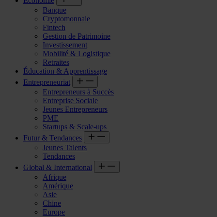
Économie
Banque
Cryptomonnaie
Fintech
Gestion de Patrimoine
Investissement
Mobilité & Logistique
Retraites
Éducation & Apprentissage
Entrepreneuriat
Entrepreneurs à Succès
Entreprise Sociale
Jeunes Entrepreneurs
PME
Startups & Scale-ups
Futur & Tendances
Jeunes Talents
Tendances
Global & International
Afrique
Amérique
Asie
Chine
Europe