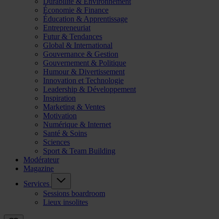
Durabilité & Environnement
Économie & Finance
Éducation & Apprentissage
Entrepreneuriat
Futur & Tendances
Global & International
Gouvernance & Gestion
Gouvernement & Politique
Humour & Divertissement
Innovation et Technologie
Leadership & Développement
Inspiration
Marketing & Ventes
Motivation
Numérique & Internet
Santé & Soins
Sciences
Sport & Team Building
Modérateur
Magazine
Services
Sessions boardroom
Lieux insolites