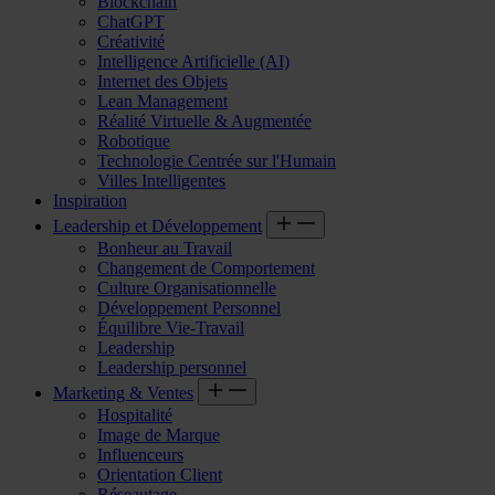
Blockchain
ChatGPT
Créativité
Intelligence Artificielle (AI)
Internet des Objets
Lean Management
Réalité Virtuelle & Augmentée
Robotique
Technologie Centrée sur l'Humain
Villes Intelligentes
Inspiration
Leadership et Développement
Bonheur au Travail
Changement de Comportement
Culture Organisationnelle
Développement Personnel
Équilibre Vie-Travail
Leadership
Leadership personnel
Marketing & Ventes
Hospitalité
Image de Marque
Influenceurs
Orientation Client
Réseautage