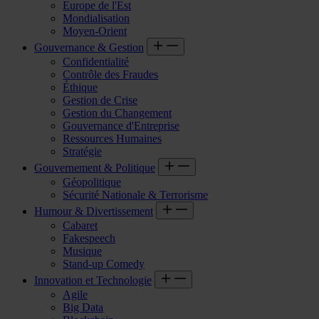
Europe de l'Est
Mondialisation
Moyen-Orient
Gouvernance & Gestion
Confidentialité
Contrôle des Fraudes
Éthique
Gestion de Crise
Gestion du Changement
Gouvernance d'Entreprise
Ressources Humaines
Stratégie
Gouvernement & Politique
Géopolitique
Sécurité Nationale & Terrorisme
Humour & Divertissement
Cabaret
Fakespeech
Musique
Stand-up Comedy
Innovation et Technologie
Agile
Big Data