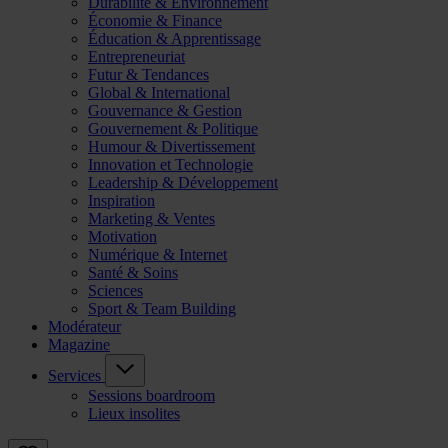
Durabilité & Environnement
Économie & Finance
Éducation & Apprentissage
Entrepreneuriat
Futur & Tendances
Global & International
Gouvernance & Gestion
Gouvernement & Politique
Humour & Divertissement
Innovation et Technologie
Leadership & Développement
Inspiration
Marketing & Ventes
Motivation
Numérique & Internet
Santé & Soins
Sciences
Sport & Team Building
Modérateur
Magazine
Services
Sessions boardroom
Lieux insolites