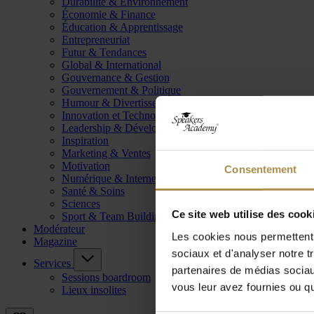
Durabilité & Environnement
Économie & Finance
Éducation & Apprentissage
Entrepreneuriat
Futur & Tendances
Global & International
Gouvernance & Gestion
Gouvernement & Politique
Humour & Divertissement
Innovation et Technologie
Leadership & Développement
Inspiration
Marketing & Ventes
Motivation
Consentement
Numérique & Internet
Santé & Soins
Sciences
Ce site web utilise des cook
Sport & Team Building
Modérateur
Les cookies nous permettent d
Magazine
sociaux et d'analyser notre t
Services
partenaires de médias sociaux
Sessions boardroom
vous leur avez fournies ou qu'
Lieux insolites