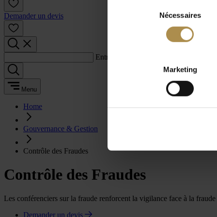
Sélection
Nécessaires
du
Demander un devis
consentement
Entrez un terme de recherche :
Marketing
Menu
Home
Gouvernance & Gestion
Contrôle des Fraudes
Contrôle des Fraudes
Les conférenciers sur la fraude renforcent la vigilance face à la fraude
Demander un devis