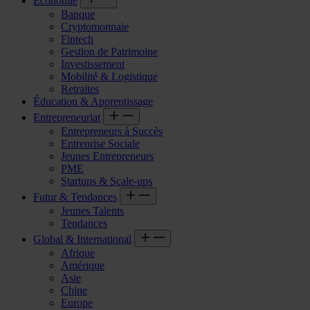
Économie
Banque
Cryptomonnaie
Fintech
Gestion de Patrimoine
Investissement
Mobilité & Logistique
Retraites
Éducation & Apprentissage
Entrepreneuriat
Entrepreneurs à Succès
Entreprise Sociale
Jeunes Entrepreneurs
PME
Startups & Scale-ups
Futur & Tendances
Jeunes Talents
Tendances
Global & International
Afrique
Amérique
Asie
Chine
Europe