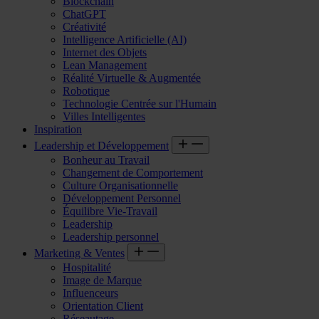
Blockchain
ChatGPT
Créativité
Intelligence Artificielle (AI)
Internet des Objets
Lean Management
Réalité Virtuelle & Augmentée
Robotique
Technologie Centrée sur l'Humain
Villes Intelligentes
Inspiration
Leadership et Développement
Bonheur au Travail
Changement de Comportement
Culture Organisationnelle
Développement Personnel
Équilibre Vie-Travail
Leadership
Leadership personnel
Marketing & Ventes
Hospitalité
Image de Marque
Influenceurs
Orientation Client
Réseautage