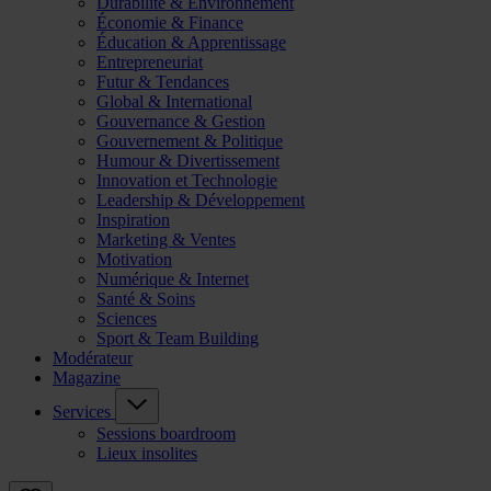
Durabilité & Environnement
Économie & Finance
Éducation & Apprentissage
Entrepreneuriat
Futur & Tendances
Global & International
Gouvernance & Gestion
Gouvernement & Politique
Humour & Divertissement
Innovation et Technologie
Leadership & Développement
Inspiration
Marketing & Ventes
Motivation
Numérique & Internet
Santé & Soins
Sciences
Sport & Team Building
Modérateur
Magazine
Services
Sessions boardroom
Lieux insolites