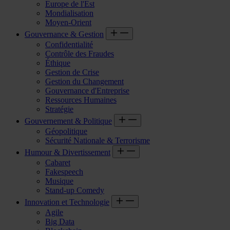
Europe de l'Est
Mondialisation
Moyen-Orient
Gouvernance & Gestion
Confidentialité
Contrôle des Fraudes
Éthique
Gestion de Crise
Gestion du Changement
Gouvernance d'Entreprise
Ressources Humaines
Stratégie
Gouvernement & Politique
Géopolitique
Sécurité Nationale & Terrorisme
Humour & Divertissement
Cabaret
Fakespeech
Musique
Stand-up Comedy
Innovation et Technologie
Agile
Big Data