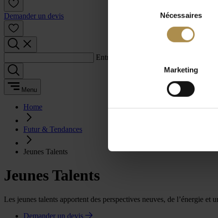
Sélection
Nécessaires
du
Demander un devis
consentement
Entrez un terme de recherche :
Marketing
Menu
Home
Futur & Tendances
Jeunes Talents
Jeunes Talents
Les jeunes talents apportent des perspectives neuves, de l’énergie et u
Demander un devis