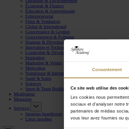
Durabilité & Environnement
Économie & Finance
Éducation & Apprentissage
Entrepreneuriat
Futur & Tendances
Global & International
Gouvernance & Gestion
Gouvernement & Politique
Humour & Divertissement
Innovation et Technologie
Leadership & Développement
Inspiration
Marketing & Ventes
Motivation
Consentement
Numérique & Internet
Santé & Soins
Sciences
Ce site web utilise des cook
Sport & Team Building
Modérateur
Les cookies nous permettent d
Magazine
sociaux et d'analyser notre t
Services
partenaires de médias sociaux
Sessions boardroom
vous leur avez fournies ou qu'
Lieux insolites