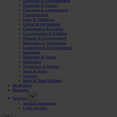
Durabilité & Environnement
Économie & Finance
Éducation & Apprentissage
Entrepreneuriat
Futur & Tendances
Global & International
Gouvernance & Gestion
Gouvernement & Politique
Humour & Divertissement
Innovation et Technologie
Leadership & Développement
Inspiration
Marketing & Ventes
Motivation
Numérique & Internet
Santé & Soins
Sciences
Sport & Team Building
Modérateur
Magazine
Services
Sessions boardroom
Lieux insolites