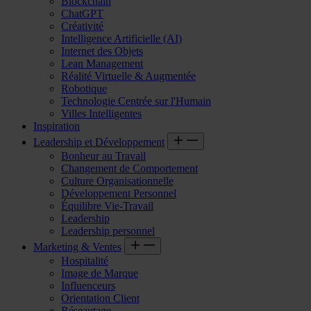
Blockchain
ChatGPT
Créativité
Intelligence Artificielle (AI)
Internet des Objets
Lean Management
Réalité Virtuelle & Augmentée
Robotique
Technologie Centrée sur l'Humain
Villes Intelligentes
Inspiration
Leadership et Développement
Bonheur au Travail
Changement de Comportement
Culture Organisationnelle
Développement Personnel
Équilibre Vie-Travail
Leadership
Leadership personnel
Marketing & Ventes
Hospitalité
Image de Marque
Influenceurs
Orientation Client
Réseautage