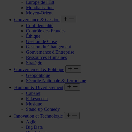
Europe de l'Est
Mondialisation
Moyen-Orient
Gouvernance & Gestion
Confidentialité
Contrôle des Fraudes
Éthique
Gestion de Crise
Gestion du Changement
Gouvernance d'Entreprise
Ressources Humaines
Stratégie
Gouvernement & Politique
Géopolitique
Sécurité Nationale & Terrorisme
Humour & Divertissement
Cabaret
Fakespeech
Musique
Stand-up Comedy
Innovation et Technologie
Agile
Big Data