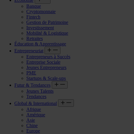
Économie
Banque
Cryptomonnaie
Fintech
Gestion de Patrimoine
Investissement
Mobilité & Logistique
Retraites
Éducation & Apprentissage
Entrepreneuriat
Entrepreneurs à Succès
Entreprise Sociale
Jeunes Entrepreneurs
PME
Startups & Scale-ups
Futur & Tendances
Jeunes Talents
Tendances
Global & International
Afrique
Amérique
Asie
Chine
Europe