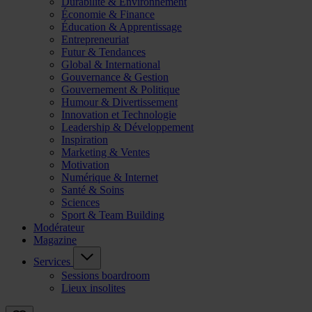
Durabilité & Environnement
Économie & Finance
Éducation & Apprentissage
Entrepreneuriat
Futur & Tendances
Global & International
Gouvernance & Gestion
Gouvernement & Politique
Humour & Divertissement
Innovation et Technologie
Leadership & Développement
Inspiration
Marketing & Ventes
Motivation
Numérique & Internet
Santé & Soins
Sciences
Sport & Team Building
Modérateur
Magazine
Services
Sessions boardroom
Lieux insolites