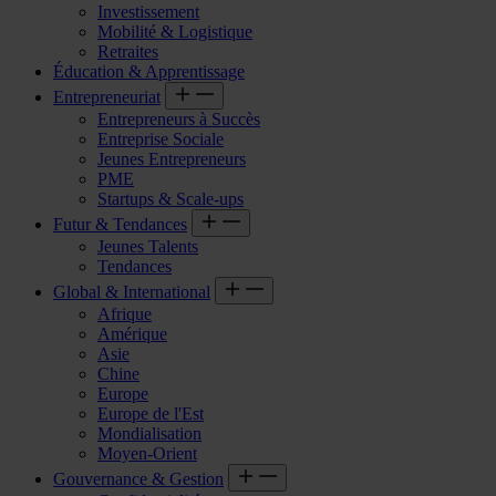
Investissement
Mobilité & Logistique
Retraites
Éducation & Apprentissage
Entrepreneuriat
Entrepreneurs à Succès
Entreprise Sociale
Jeunes Entrepreneurs
PME
Startups & Scale-ups
Futur & Tendances
Jeunes Talents
Tendances
Global & International
Afrique
Amérique
Asie
Chine
Europe
Europe de l'Est
Mondialisation
Moyen-Orient
Gouvernance & Gestion