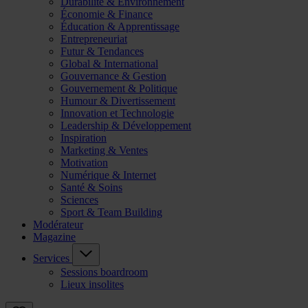
Durabilité & Environnement
Économie & Finance
Éducation & Apprentissage
Entrepreneuriat
Futur & Tendances
Global & International
Gouvernance & Gestion
Gouvernement & Politique
Humour & Divertissement
Innovation et Technologie
Leadership & Développement
Inspiration
Marketing & Ventes
Motivation
Numérique & Internet
Santé & Soins
Sciences
Sport & Team Building
Modérateur
Magazine
Services
Sessions boardroom
Lieux insolites