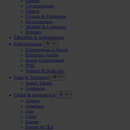
Banque
Cryptomonnaie
Fintech
Gestion de Patrimoine
Investissement
Mobilité & Logistique
Retraites
Éducation & Apprentissage
Entrepreneuriat
Entrepreneurs à Succès
Entreprise Sociale
Jeunes Entrepreneurs
PME
Startups & Scale-ups
Futur & Tendances
Jeunes Talents
Tendances
Global & International
Afrique
Amérique
Asie
Chine
Europe
Europe de l'Est