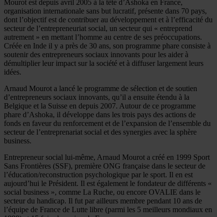
Mourot est depuis avril 2005 à la tête d’Ashoka en France,
organisation internationale sans but lucratif, présente dans 70 pays,
dont l’objectif est de contribuer au développement et à l’efficacité du
secteur de l’entrepreneuriat social, un secteur qui « entreprend
autrement » en mettant l’homme au centre de ses préoccupations.
Créée en Inde il y a près de 30 ans, son programme phare consiste à
soutenir des entrepreneurs sociaux innovants pour les aider à
démultiplier leur impact sur la société et à diffuser largement leurs
idées.
Arnaud Mourot a lancé le programme de sélection et de soutien
d’entrepreneurs sociaux innovants, qu’il a ensuite étendu à la
Belgique et la Suisse en depuis 2007. Autour de ce programme
phare d’Ashoka, il développe dans les trois pays des actions de
fonds en faveur du renforcement et de l’expansion de l’ensemble du
secteur de l’entreprenariat social et des synergies avec la sphère
business.
Entrepreneur social lui-même, Arnaud Mourot a créé en 1999 Sport
Sans Frontières (SSF), première ONG française dans le secteur de
l’éducation/reconstruction psychologique par le sport. Il en est
aujourd’hui le Président. Il est également le fondateur de différents «
social business », comme La Ruche, ou encore OVALIE dans le
secteur du handicap. Il fut par ailleurs membre pendant 10 ans de
l’équipe de France de Lutte libre (parmi les 5 meilleurs mondiaux en