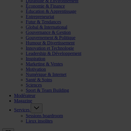
Durabilité & Environnement
Économie & Finance
Éducation & Apprentissage
Entrepreneuriat
Futur & Tendances
Global & International
Gouvernance & Gestion
Gouvernement & Politique
Humour & Divertissement
Innovation et Technologie
Leadership & Développement
Inspiration
Marketing & Ventes
Motivation
Numérique & Internet
Santé & Soins
Sciences
Sport & Team Building
Modérateur
Magazine
Services
Sessions boardroom
Lieux insolites