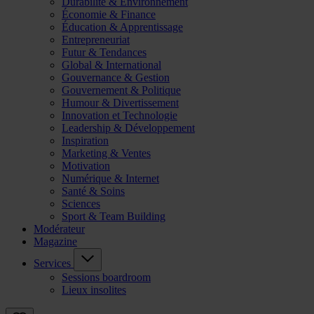
Durabilité & Environnement
Économie & Finance
Éducation & Apprentissage
Entrepreneuriat
Futur & Tendances
Global & International
Gouvernance & Gestion
Gouvernement & Politique
Humour & Divertissement
Innovation et Technologie
Leadership & Développement
Inspiration
Marketing & Ventes
Motivation
Numérique & Internet
Santé & Soins
Sciences
Sport & Team Building
Modérateur
Magazine
Services
Sessions boardroom
Lieux insolites