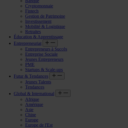
Banque
Cryptomonnaie
Fintech
Gestion de Patrimoine
Investissement
Mobilité & Logistique
Retraites
Éducation & Apprentissage
Entrepreneuriat
Entrepreneurs à Succès
Entreprise Sociale
Jeunes Entrepreneurs
PME
Startups & Scale-ups
Futur & Tendances
Jeunes Talents
Tendances
Global & International
Afrique
Amérique
Asie
Chine
Europe
Europe de l'Est