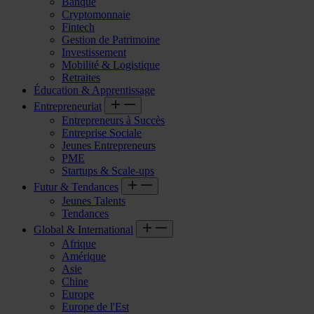
Banque
Cryptomonnaie
Fintech
Gestion de Patrimoine
Investissement
Mobilité & Logistique
Retraites
Éducation & Apprentissage
Entrepreneuriat
Entrepreneurs à Succès
Entreprise Sociale
Jeunes Entrepreneurs
PME
Startups & Scale-ups
Futur & Tendances
Jeunes Talents
Tendances
Global & International
Afrique
Amérique
Asie
Chine
Europe
Europe de l'Est