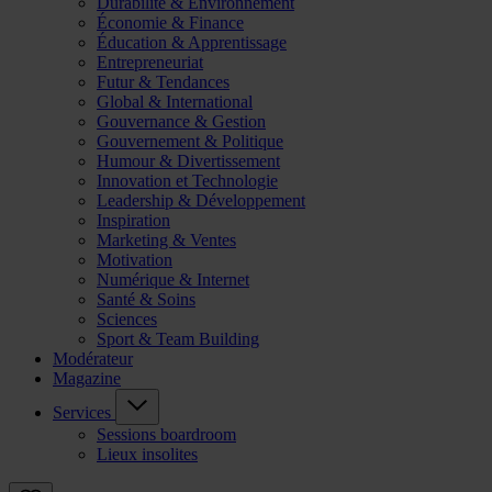
Durabilité & Environnement
Économie & Finance
Éducation & Apprentissage
Entrepreneuriat
Futur & Tendances
Global & International
Gouvernance & Gestion
Gouvernement & Politique
Humour & Divertissement
Innovation et Technologie
Leadership & Développement
Inspiration
Marketing & Ventes
Motivation
Numérique & Internet
Santé & Soins
Sciences
Sport & Team Building
Modérateur
Magazine
Services
Sessions boardroom
Lieux insolites