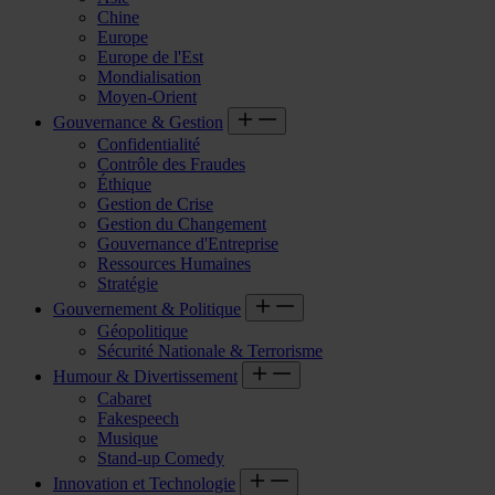
Chine
Europe
Europe de l'Est
Mondialisation
Moyen-Orient
Gouvernance & Gestion
Confidentialité
Contrôle des Fraudes
Éthique
Gestion de Crise
Gestion du Changement
Gouvernance d'Entreprise
Ressources Humaines
Stratégie
Gouvernement & Politique
Géopolitique
Sécurité Nationale & Terrorisme
Humour & Divertissement
Cabaret
Fakespeech
Musique
Stand-up Comedy
Innovation et Technologie