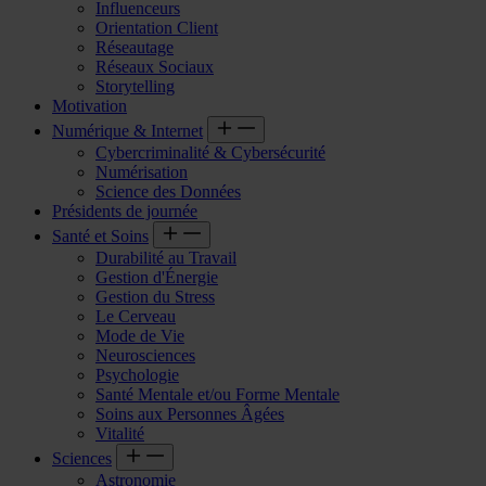
Influenceurs
Orientation Client
Réseautage
Réseaux Sociaux
Storytelling
Motivation
Numérique & Internet
Cybercriminalité & Cybersécurité
Numérisation
Science des Données
Présidents de journée
Santé et Soins
Durabilité au Travail
Gestion d'Énergie
Gestion du Stress
Le Cerveau
Mode de Vie
Neurosciences
Psychologie
Santé Mentale et/ou Forme Mentale
Soins aux Personnes Âgées
Vitalité
Sciences
Astronomie