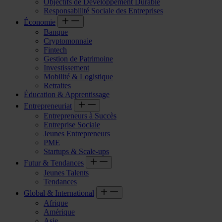
Objectifs de Développement Durable
Responsabilité Sociale des Entreprises
Économie
Banque
Cryptomonnaie
Fintech
Gestion de Patrimoine
Investissement
Mobilité & Logistique
Retraites
Éducation & Apprentissage
Entrepreneuriat
Entrepreneurs à Succès
Entreprise Sociale
Jeunes Entrepreneurs
PME
Startups & Scale-ups
Futur & Tendances
Jeunes Talents
Tendances
Global & International
Afrique
Amérique
Asie