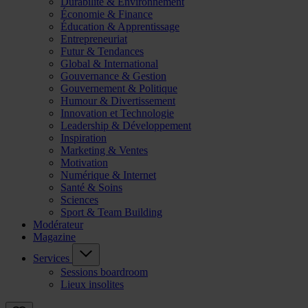
Durabilité & Environnement
Économie & Finance
Éducation & Apprentissage
Entrepreneuriat
Futur & Tendances
Global & International
Gouvernance & Gestion
Gouvernement & Politique
Humour & Divertissement
Innovation et Technologie
Leadership & Développement
Inspiration
Marketing & Ventes
Motivation
Numérique & Internet
Santé & Soins
Sciences
Sport & Team Building
Modérateur
Magazine
Services
Sessions boardroom
Lieux insolites