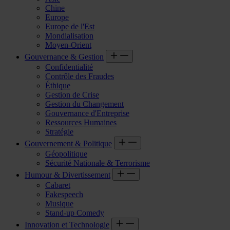
Chine
Europe
Europe de l'Est
Mondialisation
Moyen-Orient
Gouvernance & Gestion
Confidentialité
Contrôle des Fraudes
Éthique
Gestion de Crise
Gestion du Changement
Gouvernance d'Entreprise
Ressources Humaines
Stratégie
Gouvernement & Politique
Géopolitique
Sécurité Nationale & Terrorisme
Humour & Divertissement
Cabaret
Fakespeech
Musique
Stand-up Comedy
Innovation et Technologie