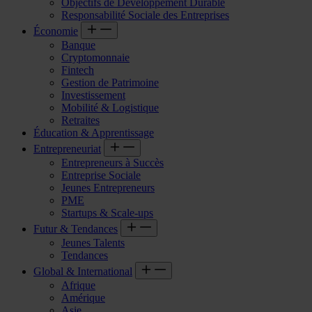
Objectifs de Développement Durable
Responsabilité Sociale des Entreprises
Économie
Banque
Cryptomonnaie
Fintech
Gestion de Patrimoine
Investissement
Mobilité & Logistique
Retraites
Éducation & Apprentissage
Entrepreneuriat
Entrepreneurs à Succès
Entreprise Sociale
Jeunes Entrepreneurs
PME
Startups & Scale-ups
Futur & Tendances
Jeunes Talents
Tendances
Global & International
Afrique
Amérique
Asie