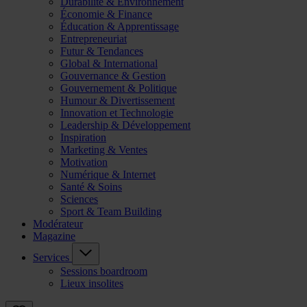
Durabilité & Environnement
Économie & Finance
Éducation & Apprentissage
Entrepreneuriat
Futur & Tendances
Global & International
Gouvernance & Gestion
Gouvernement & Politique
Humour & Divertissement
Innovation et Technologie
Leadership & Développement
Inspiration
Marketing & Ventes
Motivation
Numérique & Internet
Santé & Soins
Sciences
Sport & Team Building
Modérateur
Magazine
Services
Sessions boardroom
Lieux insolites