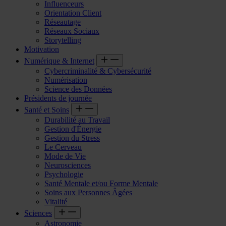
Influenceurs
Orientation Client
Réseautage
Réseaux Sociaux
Storytelling
Motivation
Numérique & Internet
Cybercriminalité & Cybersécurité
Numérisation
Science des Données
Présidents de journée
Santé et Soins
Durabilité au Travail
Gestion d'Énergie
Gestion du Stress
Le Cerveau
Mode de Vie
Neurosciences
Psychologie
Santé Mentale et/ou Forme Mentale
Soins aux Personnes Âgées
Vitalité
Sciences
Astronomie