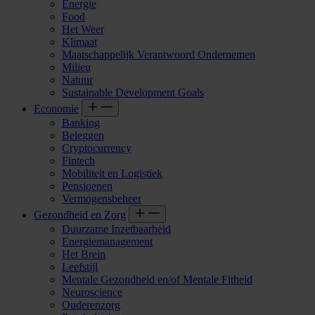
Energie
Food
Het Weer
Klimaat
Maatschappelijk Verantwoord Ondernemen
Milieu
Natuur
Sustainable Development Goals
Economie
Banking
Beleggen
Cryptocurrency
Fintech
Mobiliteit en Logistiek
Pensioenen
Vermogensbeheer
Gezondheid en Zorg
Duurzame Inzetbaarheid
Energiemanagement
Het Brein
Leefstijl
Mentale Gezondheid en/of Mentale Fitheid
Neuroscience
Ouderenzorg