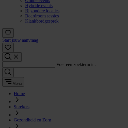
Online events
Hybride events
Bijzondere locaties
Boardroom sessies
Klankbordgesprek
Start jouw aanvraag
Voer een zoekterm in:
Menu
Home
Sprekers
Gezondheid en Zorg