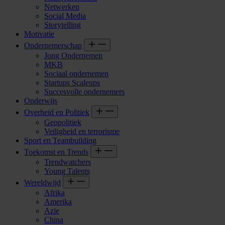
Netwerken
Social Media
Storytelling
Motivatie
Ondernemerschap
Jong Ondernemen
MKB
Sociaal ondernemen
Startups Scaleups
Succesvolle ondernemers
Onderwijs
Overheid en Politiek
Geopolitiek
Veiligheid en terrorisme
Sport en Teambuilding
Toekomst en Trends
Trendwatchers
Young Talents
Wereldwijd
Afrika
Amerika
Azie
China