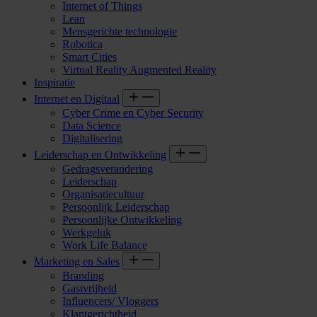
Internet of Things
Lean
Mensgerichte technologie
Robotica
Smart Cities
Virtual Reality Augmented Reality
Inspiratie
Internet en Digitaal
Cyber Crime en Cyber Security
Data Science
Digitalisering
Leiderschap en Ontwikkeling
Gedragsverandering
Leiderschap
Organisatiecultuur
Persoonlijk Leiderschap
Persoonlijke Ontwikkeling
Werkgeluk
Work Life Balance
Marketing en Sales
Branding
Gastvrijheid
Influencers/ Vloggers
Klantgerichtheid