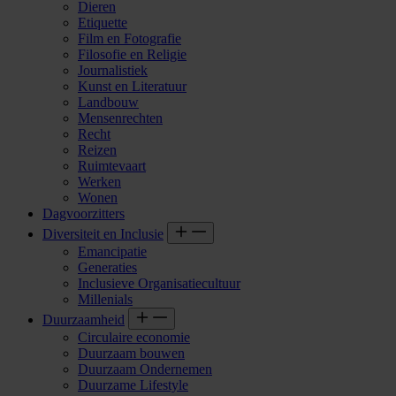
Dieren
Etiquette
Film en Fotografie
Filosofie en Religie
Journalistiek
Kunst en Literatuur
Landbouw
Mensenrechten
Recht
Reizen
Ruimtevaart
Werken
Wonen
Dagvoorzitters
Diversiteit en Inclusie
Emancipatie
Generaties
Inclusieve Organisatiecultuur
Millenials
Duurzaamheid
Circulaire economie
Duurzaam bouwen
Duurzaam Ondernemen
Duurzame Lifestyle