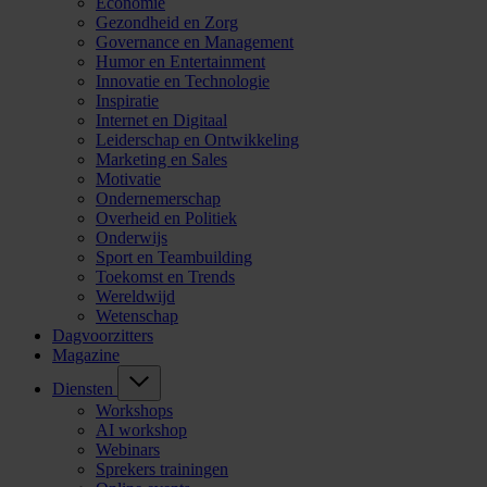
Economie
Gezondheid en Zorg
Governance en Management
Humor en Entertainment
Innovatie en Technologie
Inspiratie
Internet en Digitaal
Leiderschap en Ontwikkeling
Marketing en Sales
Motivatie
Ondernemerschap
Overheid en Politiek
Onderwijs
Sport en Teambuilding
Toekomst en Trends
Wereldwijd
Wetenschap
Dagvoorzitters
Magazine
Diensten
Workshops
AI workshop
Webinars
Sprekers trainingen