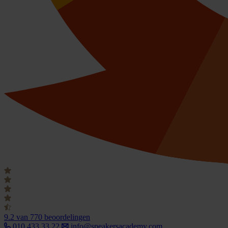
9.2
van 770 beoordelingen
010 433 33 22
info@speakersacademy.com