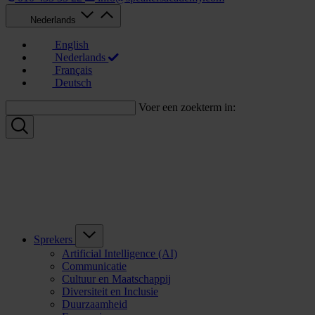
Nederlands
English
Nederlands
Français
Deutsch
Voer een zoekterm in:
Sprekers
Artificial Intelligence (AI)
Communicatie
Cultuur en Maatschappij
Diversiteit en Inclusie
Duurzaamheid