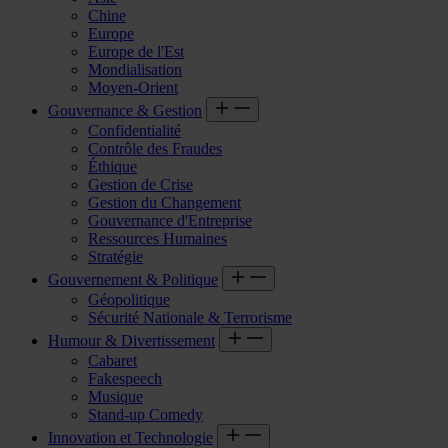
Chine
Europe
Europe de l'Est
Mondialisation
Moyen-Orient
Gouvernance & Gestion
Confidentialité
Contrôle des Fraudes
Éthique
Gestion de Crise
Gestion du Changement
Gouvernance d'Entreprise
Ressources Humaines
Stratégie
Gouvernement & Politique
Géopolitique
Sécurité Nationale & Terrorisme
Humour & Divertissement
Cabaret
Fakespeech
Musique
Stand-up Comedy
Innovation et Technologie