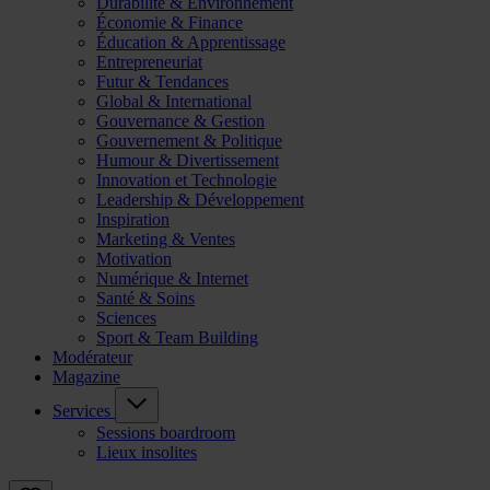
Durabilité & Environnement
Économie & Finance
Éducation & Apprentissage
Entrepreneuriat
Futur & Tendances
Global & International
Gouvernance & Gestion
Gouvernement & Politique
Humour & Divertissement
Innovation et Technologie
Leadership & Développement
Inspiration
Marketing & Ventes
Motivation
Numérique & Internet
Santé & Soins
Sciences
Sport & Team Building
Modérateur
Magazine
Services
Sessions boardroom
Lieux insolites