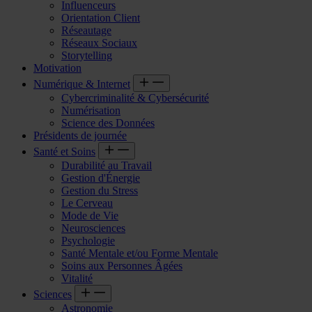
Influenceurs
Orientation Client
Réseautage
Réseaux Sociaux
Storytelling
Motivation
Numérique & Internet
Cybercriminalité & Cybersécurité
Numérisation
Science des Données
Présidents de journée
Santé et Soins
Durabilité au Travail
Gestion d'Énergie
Gestion du Stress
Le Cerveau
Mode de Vie
Neurosciences
Psychologie
Santé Mentale et/ou Forme Mentale
Soins aux Personnes Âgées
Vitalité
Sciences
Astronomie