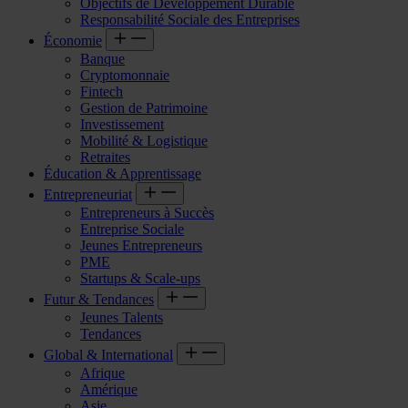
Objectifs de Développement Durable
Responsabilité Sociale des Entreprises
Économie
Banque
Cryptomonnaie
Fintech
Gestion de Patrimoine
Investissement
Mobilité & Logistique
Retraites
Éducation & Apprentissage
Entrepreneuriat
Entrepreneurs à Succès
Entreprise Sociale
Jeunes Entrepreneurs
PME
Startups & Scale-ups
Futur & Tendances
Jeunes Talents
Tendances
Global & International
Afrique
Amérique
Asie