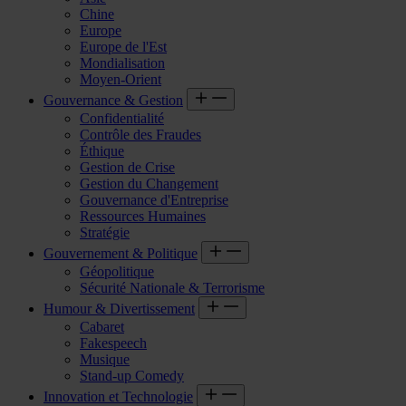
Chine
Europe
Europe de l'Est
Mondialisation
Moyen-Orient
Gouvernance & Gestion
Confidentialité
Contrôle des Fraudes
Éthique
Gestion de Crise
Gestion du Changement
Gouvernance d'Entreprise
Ressources Humaines
Stratégie
Gouvernement & Politique
Géopolitique
Sécurité Nationale & Terrorisme
Humour & Divertissement
Cabaret
Fakespeech
Musique
Stand-up Comedy
Innovation et Technologie