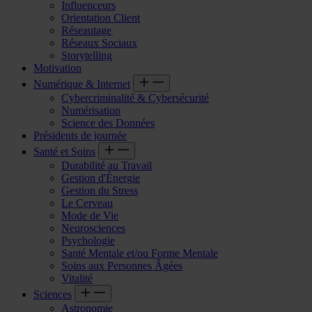
Influenceurs
Orientation Client
Réseautage
Réseaux Sociaux
Storytelling
Motivation
Numérique & Internet
Cybercriminalité & Cybersécurité
Numérisation
Science des Données
Présidents de journée
Santé et Soins
Durabilité au Travail
Gestion d'Énergie
Gestion du Stress
Le Cerveau
Mode de Vie
Neurosciences
Psychologie
Santé Mentale et/ou Forme Mentale
Soins aux Personnes Âgées
Vitalité
Sciences
Astronomie