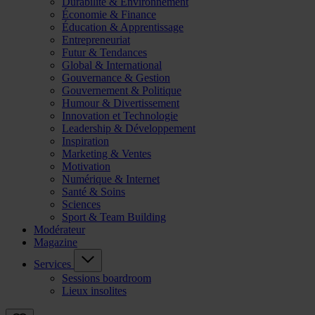
Durabilité & Environnement
Économie & Finance
Éducation & Apprentissage
Entrepreneuriat
Futur & Tendances
Global & International
Gouvernance & Gestion
Gouvernement & Politique
Humour & Divertissement
Innovation et Technologie
Leadership & Développement
Inspiration
Marketing & Ventes
Motivation
Numérique & Internet
Santé & Soins
Sciences
Sport & Team Building
Modérateur
Magazine
Services
Sessions boardroom
Lieux insolites