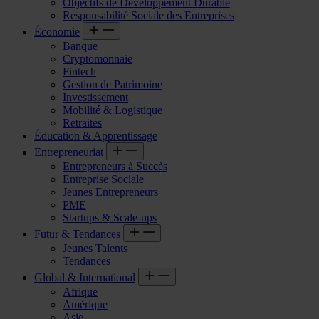
Objectifs de Développement Durable
Responsabilité Sociale des Entreprises
Économie
Banque
Cryptomonnaie
Fintech
Gestion de Patrimoine
Investissement
Mobilité & Logistique
Retraites
Éducation & Apprentissage
Entrepreneuriat
Entrepreneurs à Succès
Entreprise Sociale
Jeunes Entrepreneurs
PME
Startups & Scale-ups
Futur & Tendances
Jeunes Talents
Tendances
Global & International
Afrique
Amérique
Asie