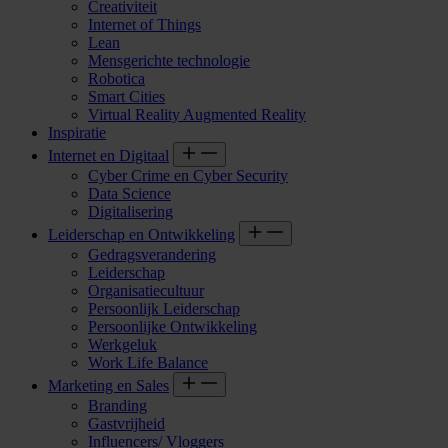
Creativiteit
Internet of Things
Lean
Mensgerichte technologie
Robotica
Smart Cities
Virtual Reality Augmented Reality
Inspiratie
Internet en Digitaal
Cyber Crime en Cyber Security
Data Science
Digitalisering
Leiderschap en Ontwikkeling
Gedragsverandering
Leiderschap
Organisatiecultuur
Persoonlijk Leiderschap
Persoonlijke Ontwikkeling
Werkgeluk
Work Life Balance
Marketing en Sales
Branding
Gastvrijheid
Influencers/ Vloggers