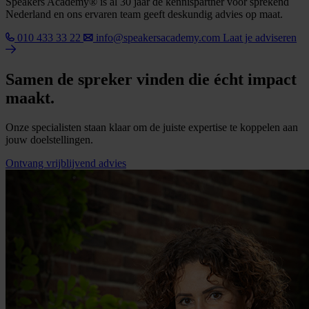
Speakers Academy® is al 30 jaar dé kennispartner voor sprekend
Nederland en ons ervaren team geeft deskundig advies op maat.
010 433 33 22
info@speakersacademy.com
Laat je adviseren
Samen de spreker vinden die écht impact
maakt.
Onze specialisten staan klaar om de juiste expertise te koppelen aan
jouw doelstellingen.
Ontvang vrijblijvend advies