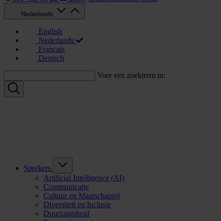
Nederlands
English
Nederlands
Français
Deutsch
Voer een zoekterm in:
Sprekers
Artificial Intelligence (AI)
Communicatie
Cultuur en Maatschappij
Diversiteit en Inclusie
Duurzaamheid