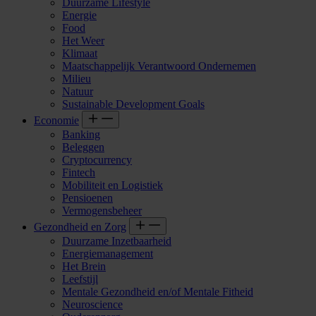
Duurzame Lifestyle
Energie
Food
Het Weer
Klimaat
Maatschappelijk Verantwoord Ondernemen
Milieu
Natuur
Sustainable Development Goals
Economie
Banking
Beleggen
Cryptocurrency
Fintech
Mobiliteit en Logistiek
Pensioenen
Vermogensbeheer
Gezondheid en Zorg
Duurzame Inzetbaarheid
Energiemanagement
Het Brein
Leefstijl
Mentale Gezondheid en/of Mentale Fitheid
Neuroscience