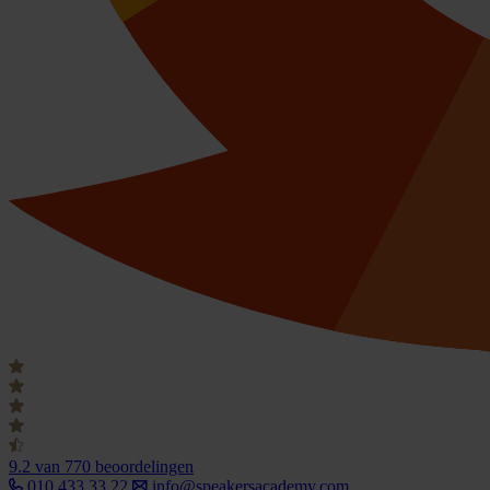
9.2
van 770 beoordelingen
010 433 33 22
info@speakersacademy.com