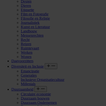
Design
Dieren
Etiquette
Film en Fotografie
Filosofie en Religie
Journalistiek
Kunst en Literatuur
Landbouw
Mensenrechten
Recht
Reizen
Ruimtevaart
Werken
Wonen
Dagvoorzitters
Diversiteit en Inclusie
Emancipatie
Generaties
Inclusieve Organisatiecultuur
Millenials
Duurzaamheid
Circulaire economie
Duurzaam bouwen
Duurzaam Ondernemen