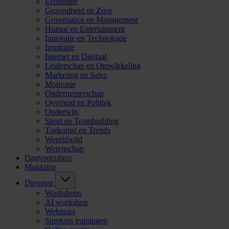
Economie
Gezondheid en Zorg
Governance en Management
Humor en Entertainment
Innovatie en Technologie
Inspiratie
Internet en Digitaal
Leiderschap en Ontwikkeling
Marketing en Sales
Motivatie
Ondernemerschap
Overheid en Politiek
Onderwijs
Sport en Teambuilding
Toekomst en Trends
Wereldwijd
Wetenschap
Dagvoorzitters
Magazine
Diensten
Workshops
AI workshop
Webinars
Sprekers trainingen