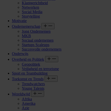
Klantgerichtheid
Netwerken
Social Media
Storytelling
Motivatie
Ondernemerschap
Jong Ondernemen
MKB
Sociaal ondernemen
Startups Scaleups
Succesvolle ondernemers
Onderwijs
Overheid en Politiek
Geopolitiek
Veiligheid en terrorisme
Sport en Teambuilding
Toekomst en Trends
Trendwatchers
Young Talents
Wereldwijd
Afrika
Amerika
Azie