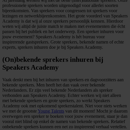
Al jarenlang werken wij met de beste (inter)nationale sprekers. Onze
professionele sprekers worden uitgenodigd voor allerlei soorten
bijeenkomsten. Van sprekers voor congressen tot sprekers voor
lezingen en netwerkbijeenkomsten. Het grote voordeel van Speakers
Academy is dat wij al onze sprekers persoonlijk kennen. Hierdoor
weten wij altijd de juiste match te maken met evenementen die écht
passen bij het publiek en het onderwerp. Een spreker inhuren voor
jouw evenement? Speakers Academy is hét bureau voor
inspirerende gastsprekers. Grote sprekers, bekende namen of echte
experts, sprekers inhuren doe je bij Speakers Academy.
(On)bekende sprekers inhuren bij
Speakers Academy
Vaak denkt men bij het inhuren van sprekers en dagvoorzitters aan
bekende sprekers. Men heeft het dan vaak over bekende
Nederlanders. Er zijn veel bekende Nederlanders als spreker
verbonden aan Speakers Academy. Echter werken wij niet alleen
met bekende sprekers en grote sprekers, zo werkt Speakers
Academy ook met opkomend sprekerstalent. Niet voor niets werken
we met de grootste
Young Talents
van dit moment! Mocht je daarom
overwegen een spreker te boeken voor jouw evenement, staar je dan
vooral niet blind op enkel de namen van bekende sprekers. Relatief
onbekende sprekers kunnen een net zo inspirerend verhaal vertellen.