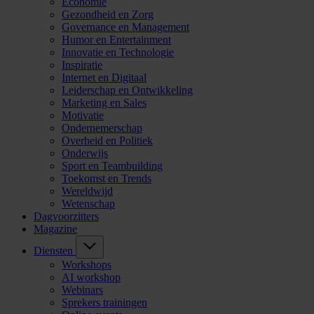
Economie
Gezondheid en Zorg
Governance en Management
Humor en Entertainment
Innovatie en Technologie
Inspiratie
Internet en Digitaal
Leiderschap en Ontwikkeling
Marketing en Sales
Motivatie
Ondernemerschap
Overheid en Politiek
Onderwijs
Sport en Teambuilding
Toekomst en Trends
Wereldwijd
Wetenschap
Dagvoorzitters
Magazine
Diensten
Workshops
AI workshop
Webinars
Sprekers trainingen