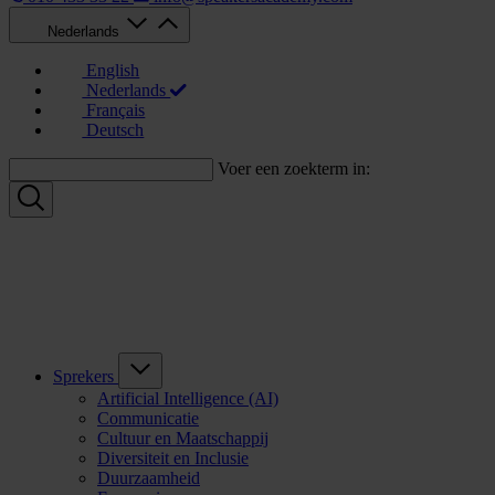
Nederlands
English
Nederlands
Français
Deutsch
Voer een zoekterm in:
Sprekers
Artificial Intelligence (AI)
Communicatie
Cultuur en Maatschappij
Diversiteit en Inclusie
Duurzaamheid