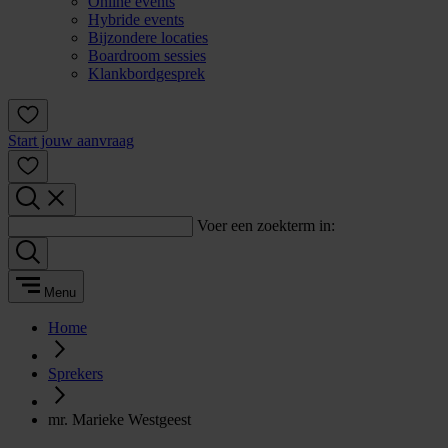
Online events
Hybride events
Bijzondere locaties
Boardroom sessies
Klankbordgesprek
Start jouw aanvraag
Voer een zoekterm in:
Menu
Home
Sprekers
mr. Marieke Westgeest