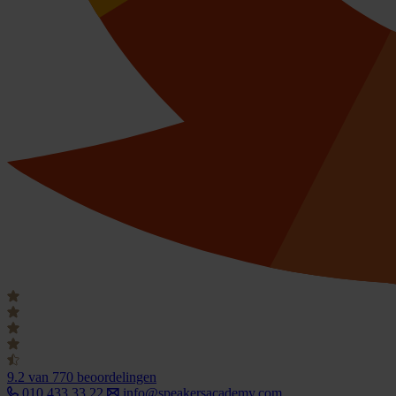
9.2
van 770 beoordelingen
010 433 33 22
info@speakersacademy.com