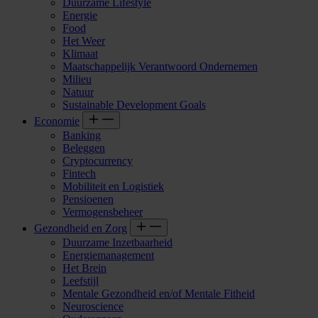
Duurzame Lifestyle
Energie
Food
Het Weer
Klimaat
Maatschappelijk Verantwoord Ondernemen
Milieu
Natuur
Sustainable Development Goals
Economie
Banking
Beleggen
Cryptocurrency
Fintech
Mobiliteit en Logistiek
Pensioenen
Vermogensbeheer
Gezondheid en Zorg
Duurzame Inzetbaarheid
Energiemanagement
Het Brein
Leefstijl
Mentale Gezondheid en/of Mentale Fitheid
Neuroscience