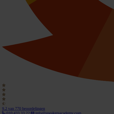
9.2
van 770 beoordelingen
010 433 33 22
info@speakersacademy.com