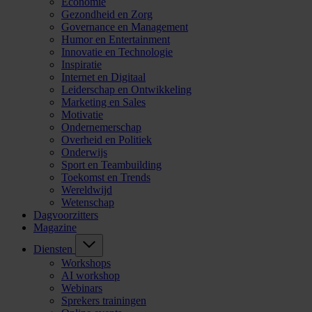
Economie
Gezondheid en Zorg
Governance en Management
Humor en Entertainment
Innovatie en Technologie
Inspiratie
Internet en Digitaal
Leiderschap en Ontwikkeling
Marketing en Sales
Motivatie
Ondernemerschap
Overheid en Politiek
Onderwijs
Sport en Teambuilding
Toekomst en Trends
Wereldwijd
Wetenschap
Dagvoorzitters
Magazine
Diensten
Workshops
AI workshop
Webinars
Sprekers trainingen