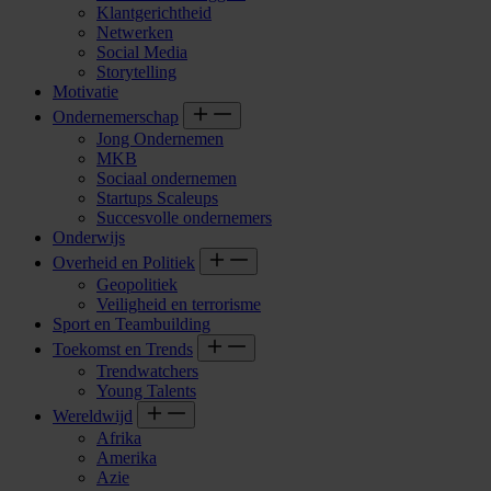
Klantgerichtheid
Netwerken
Social Media
Storytelling
Motivatie
Ondernemerschap
Jong Ondernemen
MKB
Sociaal ondernemen
Startups Scaleups
Succesvolle ondernemers
Onderwijs
Overheid en Politiek
Geopolitiek
Veiligheid en terrorisme
Sport en Teambuilding
Toekomst en Trends
Trendwatchers
Young Talents
Wereldwijd
Afrika
Amerika
Azie