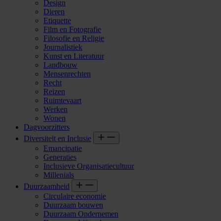
Design
Dieren
Etiquette
Film en Fotografie
Filosofie en Religie
Journalistiek
Kunst en Literatuur
Landbouw
Mensenrechten
Recht
Reizen
Ruimtevaart
Werken
Wonen
Dagvoorzitters
Diversiteit en Inclusie
Emancipatie
Generaties
Inclusieve Organisatiecultuur
Millenials
Duurzaamheid
Circulaire economie
Duurzaam bouwen
Duurzaam Ondernemen