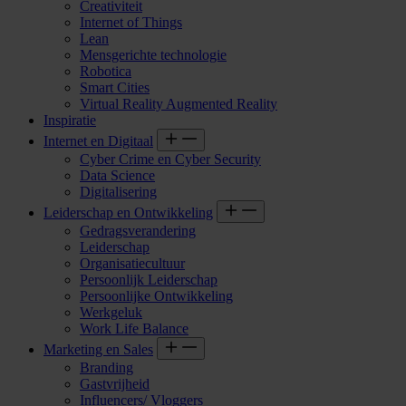
Creativiteit
Internet of Things
Lean
Mensgerichte technologie
Robotica
Smart Cities
Virtual Reality Augmented Reality
Inspiratie
Internet en Digitaal
Cyber Crime en Cyber Security
Data Science
Digitalisering
Leiderschap en Ontwikkeling
Gedragsverandering
Leiderschap
Organisatiecultuur
Persoonlijk Leiderschap
Persoonlijke Ontwikkeling
Werkgeluk
Work Life Balance
Marketing en Sales
Branding
Gastvrijheid
Influencers/ Vloggers