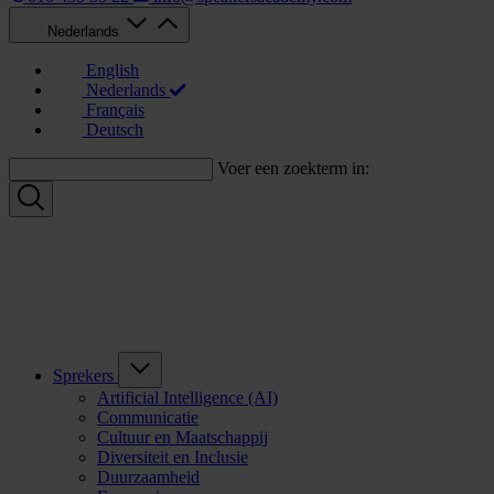
Nederlands
English
Nederlands
Français
Deutsch
Voer een zoekterm in:
Sprekers
Artificial Intelligence (AI)
Communicatie
Cultuur en Maatschappij
Diversiteit en Inclusie
Duurzaamheid