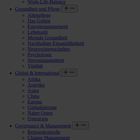
Work-Life-Balance
Gesundheit und Pflege
Altenpflege
Das Gehirn
Energiemanagement
Lebensstil
Mentale Gesundheit
Nachhaltige Einsatzfähigkeit
Neurowissenschaften
Psychologie
Stressmanagement
Vitalität
Global & International
Afrika
Amerika
Asien
China
Europa
Globalisierung
Naher Osten
Osteuropa
Governance & Management
Betrugskontrolle
Change Management