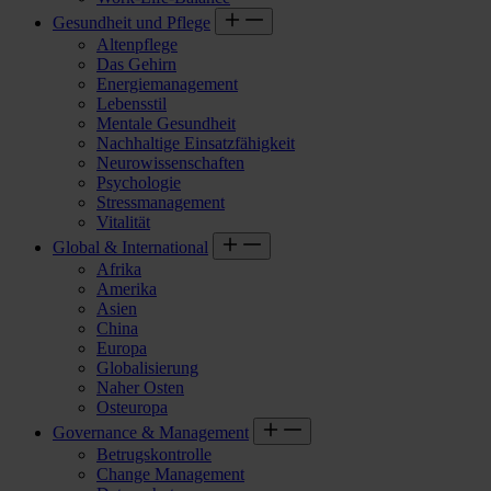
Gesundheit und Pflege
Altenpflege
Das Gehirn
Energiemanagement
Lebensstil
Mentale Gesundheit
Nachhaltige Einsatzfähigkeit
Neurowissenschaften
Psychologie
Stressmanagement
Vitalität
Global & International
Afrika
Amerika
Asien
China
Europa
Globalisierung
Naher Osten
Osteuropa
Governance & Management
Betrugskontrolle
Change Management