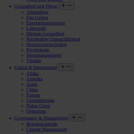
Gesundheit und Pflege
Altenpflege
Das Gehirn
Energiemanagement
Lebensstil
Mentale Gesundheit
Nachhaltige Einsatzfähigkeit
Neurowissenschaften
Psychologie
Stressmanagement
Vitalität
Global & International
Afrika
Amerika
Asien
China
Europa
Globalisierung
Naher Osten
Osteuropa
Governance & Management
Betrugskontrolle
Change Management