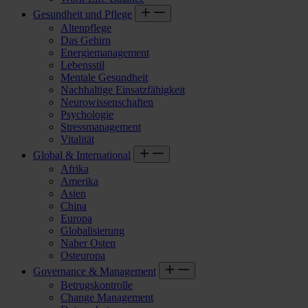
Gesundheit und Pflege
Altenpflege
Das Gehirn
Energiemanagement
Lebensstil
Mentale Gesundheit
Nachhaltige Einsatzfähigkeit
Neurowissenschaften
Psychologie
Stressmanagement
Vitalität
Global & International
Afrika
Amerika
Asien
China
Europa
Globalisierung
Naher Osten
Osteuropa
Governance & Management
Betrugskontrolle
Change Management