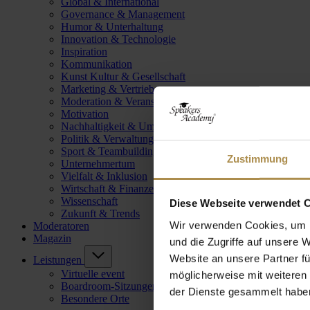
Global & International
Governance & Management
Humor & Unterhaltung
Innovation & Technologie
Inspiration
Kommunikation
Kunst Kultur & Gesellschaft
Marketing & Vertrieb
Moderation & Veranstaltungsleitung
Motivation
Nachhaltigkeit & Umwelt
Politik & Verwaltung
Sport & Teambuilding
Zustimmung
Unternehmertum
Vielfalt & Inklusion
Wirtschaft & Finanzen
Wissenschaft
Diese Webseite verwendet 
Zukunft & Trends
Wir verwenden Cookies, um I
Moderatoren
Magazin
und die Zugriffe auf unsere 
Website an unsere Partner fü
Leistungen
Virtuelle event
möglicherweise mit weiteren
Boardroom-Sitzungen
der Dienste gesammelt habe
Besondere Orte