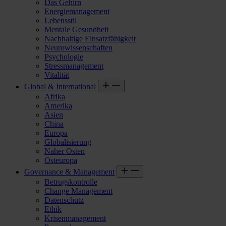
Das Gehirn
Energiemanagement
Lebensstil
Mentale Gesundheit
Nachhaltige Einsatzfähigkeit
Neurowissenschaften
Psychologie
Stressmanagement
Vitalität
Global & International
Afrika
Amerika
Asien
China
Europa
Globalisierung
Naher Osten
Osteuropa
Governance & Management
Betrugskontrolle
Change Management
Datenschutz
Ethik
Krisenmanagement