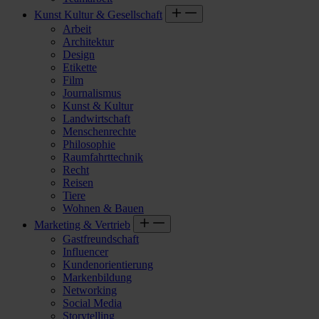
Kunst Kultur & Gesellschaft
Arbeit
Architektur
Design
Etikette
Film
Journalismus
Kunst & Kultur
Landwirtschaft
Menschenrechte
Philosophie
Raumfahrttechnik
Recht
Reisen
Tiere
Wohnen & Bauen
Marketing & Vertrieb
Gastfreundschaft
Influencer
Kundenorientierung
Markenbildung
Networking
Social Media
Storytelling