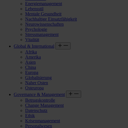
Energiemanagement
Lebensstil
Mentale Gesundheit
Nachhaltige Einsatzfähigkeit
Neurowissenschaften
Psychologie
Stressmanagement
Vitalität
Global & International
Afrika
Amerika
Asien
China
Europa
Globalisierung
Naher Osten
Osteuropa
Governance & Management
Betrugskontrolle
Change Management
Datenschutz
Ethik
Krisenmanagement
Personalwesen