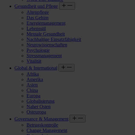
Gesundheit und Pflege
Altenpflege
Das Gehirn
Energiemanagement
Lebensstil
Mentale Gesundheit
Nachhaltige Einsatzfähigkeit
Neurowissenschaften
Psychologie
Stressmanagement
Vitalität
Global & International
Afrika
Amerika
Asien
China
Europa
Globalisierung
Naher Osten
Osteuropa
Governance & Management
Betrugskontrolle
Change Management