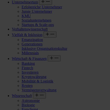
Unternehmertum
Erfolgreiche Unternehmer
Junge Unternehmer
KMU
Sozialunternehmen
Startups & Scale-ups
Verhaltenswissenschaft
Vielfalt & Inklusion
Emanzipation
Generationen
Inklusive Organisationskultur
Millennials
Wirtschaft & Finanzen
Banking
Fintech
Investieren
Kryptowährung
Mobilität & Logistik
Renten
Vermögensverwaltung
Wissenschaft
Astronomie
Biologie
Forschung