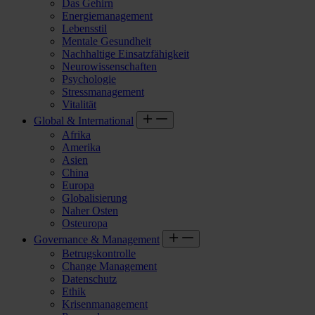
Das Gehirn
Energiemanagement
Lebensstil
Mentale Gesundheit
Nachhaltige Einsatzfähigkeit
Neurowissenschaften
Psychologie
Stressmanagement
Vitalität
Global & International
Afrika
Amerika
Asien
China
Europa
Globalisierung
Naher Osten
Osteuropa
Governance & Management
Betrugskontrolle
Change Management
Datenschutz
Ethik
Krisenmanagement