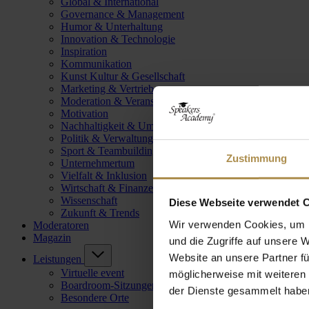
Global & International
Governance & Management
Humor & Unterhaltung
Innovation & Technologie
Inspiration
Kommunikation
Kunst Kultur & Gesellschaft
Marketing & Vertrieb
Moderation & Veranstaltungsleitung
Motivation
Nachhaltigkeit & Umwelt
Politik & Verwaltung
Sport & Teambuilding
Zustimmung
Unternehmertum
Vielfalt & Inklusion
Wirtschaft & Finanzen
Wissenschaft
Diese Webseite verwendet 
Zukunft & Trends
Wir verwenden Cookies, um I
Moderatoren
Magazin
und die Zugriffe auf unsere 
Website an unsere Partner fü
Leistungen
Virtuelle event
möglicherweise mit weiteren
Boardroom-Sitzungen
der Dienste gesammelt habe
Besondere Orte