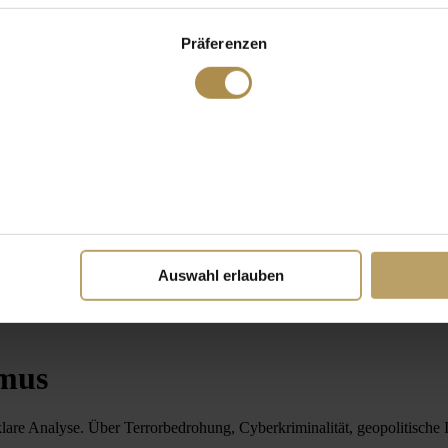
Präferenzen
Auswahl erlauben
smus
are Analyse. Über Terrorbedrohung, Cyberkriminalität, geopolitische In