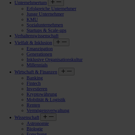
Unternehmertum
Erfolgreiche Unternehmer
Junge Unternehmer
KMU
Sozialunternehmen
Startups & Scale-ups
Verhaltenswissenschaft
Vielfalt & Inklusion
Emanzipation
Generationen
Inklusive Organisationskultur
Millennials
Wirtschaft & Finanzen
Banking
Fintech
Investieren
Kryptowährung
Mobilität & Logistik
Renten
Vermögensverwaltung
Wissenschaft
Astronomie
Biologie
Forschung