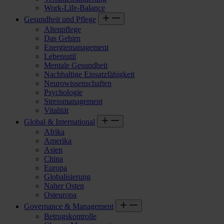
Work-Life-Balance
Gesundheit und Pflege
Altenpflege
Das Gehirn
Energiemanagement
Lebensstil
Mentale Gesundheit
Nachhaltige Einsatzfähigkeit
Neurowissenschaften
Psychologie
Stressmanagement
Vitalität
Global & International
Afrika
Amerika
Asien
China
Europa
Globalisierung
Naher Osten
Osteuropa
Governance & Management
Betrugskontrolle