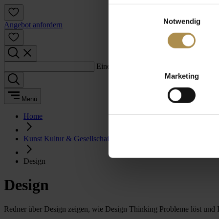
Einwilligungsauswahl
Notwendig
Angebot anfordern
Einen Suchbegriff eingeben:
Marketing
Menü
Home
Kunst Kultur & Gesellschaft
Design
Design
Redner über Design zeigen, wie Design Thinking Probleme löst und In