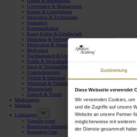
Global & International
Governance & Management
Humor & Unterhaltung
Innovation & Technologie
Inspiration
Kommunikation
Kunst Kultur & Gesellschaft
Marketing & Vertrieb
Moderation & Veranstaltungsleitung
Motivation
Nachhaltigkeit & Umwelt
Politik & Verwaltung
Sport & Teambuilding
Zustimmung
Unternehmertum
Vielfalt & Inklusion
Wirtschaft & Finanzen
Wissenschaft
Diese Webseite verwendet 
Zukunft & Trends
Wir verwenden Cookies, um I
Moderatoren
Magazin
und die Zugriffe auf unsere 
Website an unsere Partner fü
Leistungen
Virtuelle event
möglicherweise mit weiteren
Boardroom-Sitzungen
der Dienste gesammelt habe
Besondere Orte