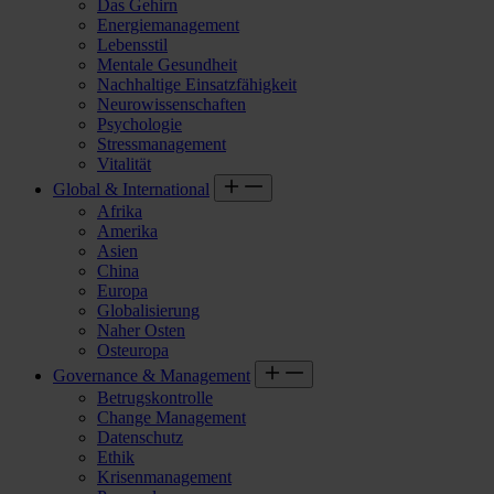
Das Gehirn
Energiemanagement
Lebensstil
Mentale Gesundheit
Nachhaltige Einsatzfähigkeit
Neurowissenschaften
Psychologie
Stressmanagement
Vitalität
Global & International
Afrika
Amerika
Asien
China
Europa
Globalisierung
Naher Osten
Osteuropa
Governance & Management
Betrugskontrolle
Change Management
Datenschutz
Ethik
Krisenmanagement